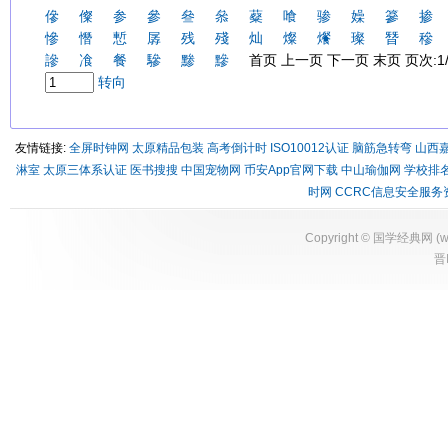
傪
儏
参
參
叄
叅
薒
喰
骖
嬠
篸
掺
慘
憯
慙
孱
残
殘
灿
燦
爘
璨
朁
穇
謲
飡
餐
驂
黪
黲
首页 上一页 下一页 末页 页次:1/
转向
友情链接:
全屏时钟网
太原精品包装
高考倒计时
ISO10012认证
脑筋急转弯
山西
淋室
太原三体系认证
医书搜搜
中国宠物网
币安App官网下载
中山瑜伽网
学校排
时网
CCRC信息安全服务
Copyright ©
国学经典网
(
w
晋