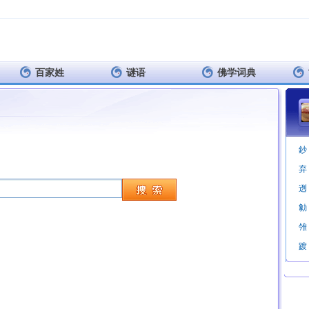
百家姓
谜语
佛学词典
鈔
弃
迾
勨
雂
踱