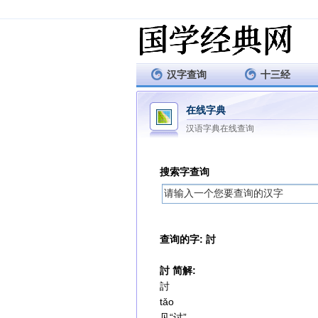
汉字查询
十三经
在线字典
汉语字典在线查询
搜索字查询
查询的字: 討
討 简解:
討
tǎo
见“讨”。