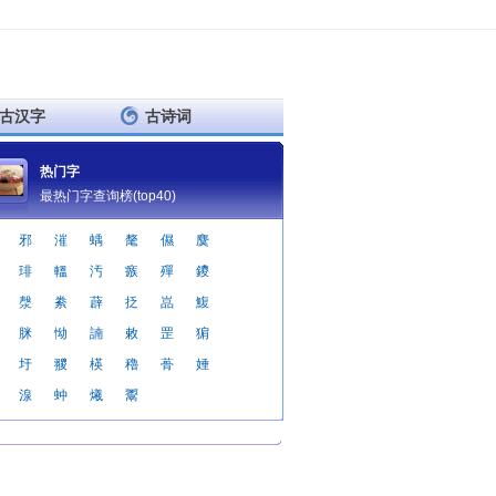
古汉字
古诗词
热门字
最热门字查询榜(top40)
邪
漼
蝺
氂
儑
麌
琲
轀
汚
瘯
殫
鑁
漀
絭
薜
抸
嵓
鰒
脒
怮
諵
敕
罡
猏
圩
翪
楧
穭
蓇
娷
湶
蚛
爔
鬻