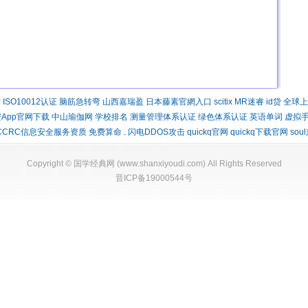
时
ISO10012认证
脑筋急转弯
山西嘉瑞盈
日本藤素官網入口
scitix
MR迷睿
id贷
全球上
App官网下载
中山瑜伽网
学校排名
测量管理体系认证
绿色体系认证
英语单词
虚拟
CCRC信息安全服务资质
免费算命
.
闪电DDOS攻击
quickq官网
quickq下载官网
sou
Copyright ©
国学经典网
(
www.shanxiyoudi.com
) All Rights Reserved
晋ICP备19000544号