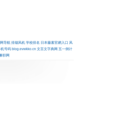
网导航
排烟风机
学校排名
日本藤素官網入口
风
手机号码
blog.evwkko.cn
文言文字典网
五一倒计
l兼职网