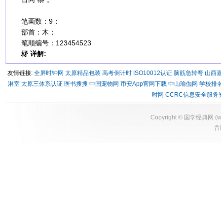
笔画数：9；
部首：木；
笔顺编号：123454523
柕 详解:
友情链接:
全屏时钟网
太原精品包装
高考倒计时
ISO10012认证
脑筋急转弯
山西
淋室
太原三体系认证
医书搜搜
中国宠物网
币安App官网下载
中山瑜伽网
学校排
时网
CCRC信息安全服务
Copyright ©
国学经典网
(
w
晋