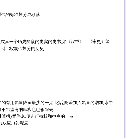
iods〗以时代的标准划分成段落
述某一个朝代或某一个历史阶段的史实的史书,如《汉书》、《宋史》等
ynasties〗∶按朝代划分的历史
的有用氯量降至最少的一点,此后,随着加入氯量的增加,水中
分不希望有的味和色已被除去
计算机)暂停,以便进行校核和检查的一点
的张力或应力的程度