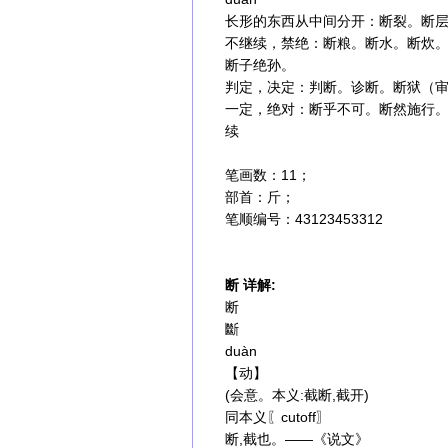
长形的东西从中间分开：断裂。断
不继续，禁绝：断粮。断水。断炊。
断子绝孙。
判定，决定：判断。诊断。断狱（
一定，绝对：断乎不可。断然施行
续
笔画数：11；
部首：斤；
笔顺编号：43123453312
断 详解:
断
斷
duàn
【动】
(会意。本义:截断,截开)
同本义〖cutoff〗
断,截也。——《说文》