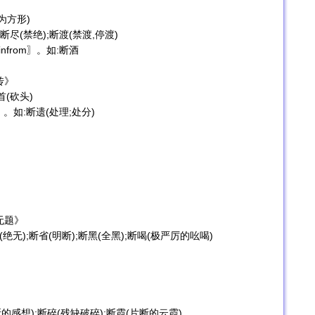
为方形)
;断尽(禁绝);断渡(禁渡,停渡)
nfrom〗。如:断酒
传》
首(砍头)
r〗。如:断遗(处理;处分)
无题》
绝无);断省(明断);断黑(全黑);断喝(极严厉的吆喝)
断的感想);断碎(残缺破碎);断霞(片断的云霞)