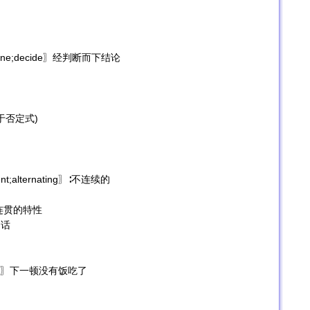
ermine;decide〗经判断而下结论
只用于否定式)
ttent;alternating〗∶不连续的
不连贯的特性
的话
hungry〗下一顿没有饭吃了