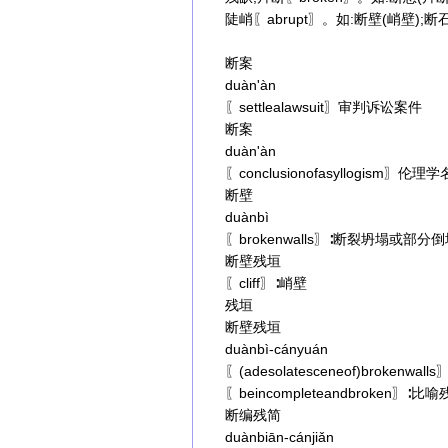
陡峭〖abrupt〗。如:断壁(峭壁);断
断案
duàn'àn
〖settlealawsuit〗审判诉讼案件
断案
duàn'àn
〖conclusionofasyllogis
断壁
duànbì
〖brokenwalls〗∶断裂坍塌或部分
断壁残垣
〖cliff〗∶峭壁
残垣
断壁残垣
duànbì-cányuán
〖(adesolatesceneof)brokenwal
〖beincompleteandbroken〗∶
断编残简
duànbiān-cánjiǎn