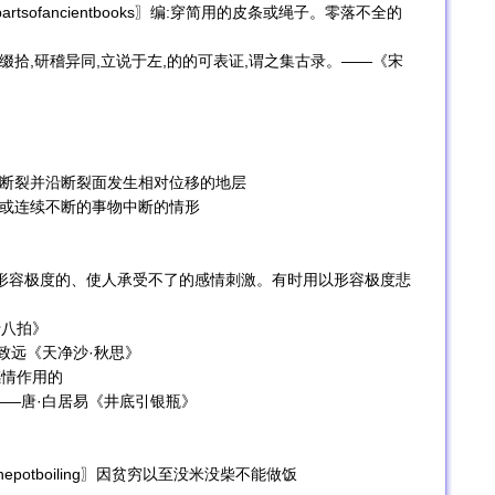
mpletepartsofancientbooks〗编:穿简用的皮条或绳子。零落不全的
切缀拾,研稽异同,立说于左,的的可表证,谓之集古录。——《宋
地壳变动而断裂并沿断裂面发生相对位移的地层
指依次递进或连续不断的事物中断的情形
肠子。形容极度的、使人承受不了的感情刺激。有时用以形容极度悲
十八拍》
致远《天净沙·秋思》
感情作用的
——唐·白居易《井底引银瓶》
tkeepthepotboiling〗因贫穷以至没米没柴不能做饭