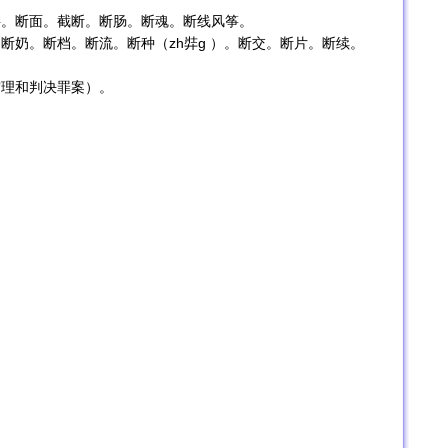
层。断面。截断。断肠。断魂。断线风筝。
断奶。断档。断流。断种（zh弉g ）。断交。断片。断续。
审理和判决罪案）。
。