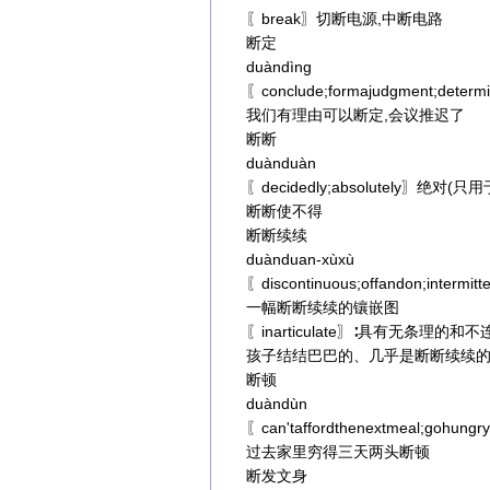
〖break〗切断电源,中断电路
断定
duàndìng
〖conclude;formajudgment;det
我们有理由可以断定,会议推迟了
断断
duànduàn
〖decidedly;absolutely〗绝对(
断断使不得
断断续续
duànduan-xùxù
〖discontinuous;offandon;intermi
一幅断断续续的镶嵌图
〖inarticulate〗∶具有无条理的和
孩子结结巴巴的、几乎是断断续续
断顿
duàndùn
〖can'taffordthenextmeal;go
过去家里穷得三天两头断顿
断发文身