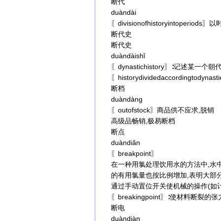
断代
duàndài
〖divisionofhistoryintoper
断代史
断代史
duàndàishǐ
〖dynastichistory〗∶记
〖historydividedaccordingtod
断档
duàndàng
〖outofstock〗商品供不应求,脱销
高级品畅销,极易断档
断点
duàndiǎn
〖breakpoint〗
在一种用氯处理饮用水的方法中,水中
的有用氯量也按比例增加,表明大部
通过手动置位开关使机械的操作(如
〖breakingpoint〗∶使材料断裂
断电
duàndiàn