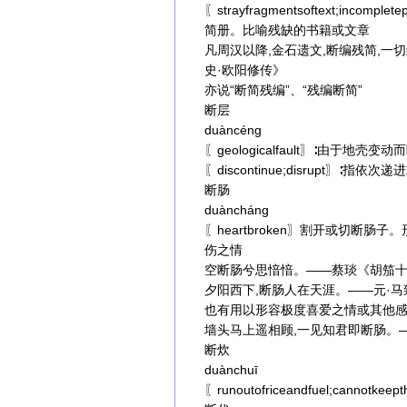
〖strayfragmentsoftext;inco
简册。比喻残缺的书籍或文章
凡周汉以降,金石遗文,断编残简,一
史·欧阳修传》
亦说“断简残编”、“残编断简”
断层
duàncéng
〖geologicalfault〗∶由于
〖discontinue;disrupt〗∶
断肠
duàncháng
〖heartbroken〗割开或切断
伤之情
空断肠兮思愔愔。——蔡琰《胡笳
夕阳西下,断肠人在天涯。——元·马
也有用以形容极度喜爱之情或其他
墙头马上遥相顾,一见知君即断肠。
断炊
duànchuī
〖runoutofriceandfuel;canno