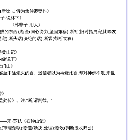
台新咏·古诗为焦仲卿妻作》
子·说林下》
。——《韩非子·用人》
贱的东西);断金(同心协力,坚固难移);断袖(旧时指男宠;比喻友
男宠);断头话(决绝的话);断裳(截断裳衣)
游黄山记》
内储说下》
天门山》
香(燃至中途熄灭的香。迷信者以为再烧此香,即对神佛不敬,来世
传》
勋传》。注:“断,谓割截。”
——宋·苏轼《石钟山记》
冤(审理冤狱);断遣(断决,处理);断没(判断没收归公)