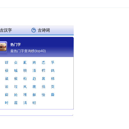
古汉字
古诗词
热门字
最热门字查询榜(top40)
罉
众
薍
姱
怸
孚
衱
晠
鞼
滀
轌
鎷
崴
瘊
椼
趋
襄
稊
诶
埕
鼡
廤
搨
耎
薢
妐
瓁
龢
憸
麡
时
霺
渪
軺