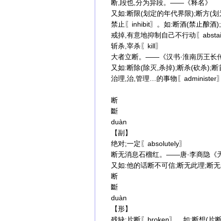
断,段也,分为异段。——《释名》
又如:断限(划定的年代界限);断方(划
禁止〖inhibit〗。如:断酒(禁止酿酒)
戒掉,有意地抑制自己不行动〖abstai
斩杀,宰杀〖kill〗
大者立断。——《汉书·淮南历王长
又如:断除(除灭,杀掉);断杀(砍杀);断
治理,治,管理…的事物〖administe
断
斷
duàn
【副】
绝对;一定〖absolutely〗
断无消息石榴红。——唐·李商隐《
又如:他的话断不可信;断无此理;断无(
断
斷
duàn
【形】
残缺;片断〖broken〗。如:断想(片