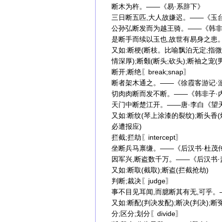
断木为杵。——《易·系辞下》
三日断五匹,大人故嫌迟。——《玉
公孙弘断发而为越王骑。——《韩非
是断手而续以玉也,故世有易身之患
又如:断梗(断枝。比喻飘泊无定;指微
情深厚);断颡(断头;砍头);断袖之宠(
断开;断绝〖break;snap〗
断者架木通之。——《徐霞客游记·
切肉肉断而发不断。——《韩非子·
天门中断楚江开。——唐·李白《望
又如:断纹(琴上涂漆的裂纹);断头
必遭报应)
拦截;拦劫〖intercept〗
坐断兵马禀缣。——《后汉书·杜茂
因军兴,断盗数千万。——《后汉书·盖
又如:断取(截取);断盗(拦截抢劫)
判断;裁决〖judge〗
事不目见耳闻,而臆断其有无,可乎。
又如:断配(判决发配);断决(判决);断
分;区分;划分〖divide〗