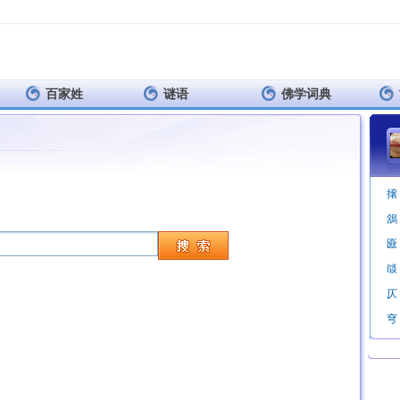
百家姓
谜语
佛学词典
撦
鵨
匳
燄
仄
穹