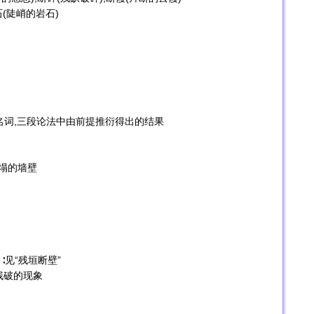
石(陡峭的岩石)
m〗伦理学名词,三段论法中由前提推衍得出的结果
倒塌的墙壁
ls〗∶见“残垣断壁”
比喻残破的现象