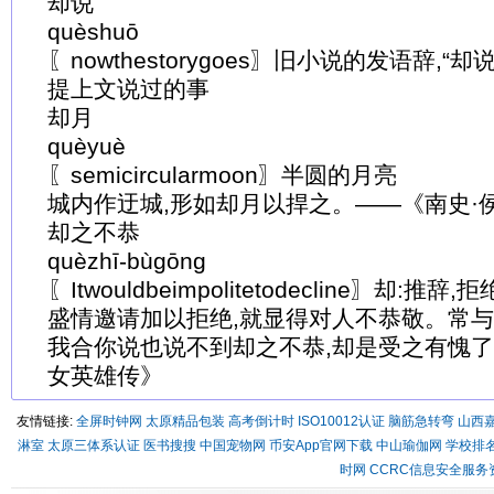
却说
quèshuō
〖nowthestorygoes〗旧小说的发语辞,
提上文说过的事
却月
quèyuè
〖semicircularmoon〗半圆的月亮
城内作迂城,形如却月以捍之。——《南史·
却之不恭
quèzhī-bùgōng
〖Itwouldbeimpolitetodecline〗却:
盛情邀请加以拒绝,就显得对人不恭敬。常与
我合你说也说不到却之不恭,却是受之有愧了
女英雄传》
友情链接:
全屏时钟网
太原精品包装
高考倒计时
ISO10012认证
脑筋急转弯
山西
淋室
太原三体系认证
医书搜搜
中国宠物网
币安App官网下载
中山瑜伽网
学校排
时网
CCRC信息安全服务