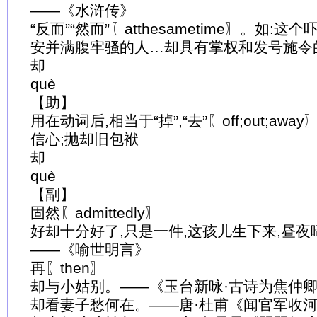
——《水浒传》
“反而”“然而”〖atthesametime〗。如
安并满腹牢骚的人…却具有掌权和发号施令
却
què
【助】
用在动词后,相当于“掉”,“去”〖off;out;aw
信心;抛却旧包袱
却
què
【副】
固然〖admittedly〗
好却十分好了,只是一件,这孩儿生下来,昼夜
——《喻世明言》
再〖then〗
却与小姑别。——《玉台新咏·古诗为焦仲
却看妻子愁何在。——唐·杜甫《闻官军收