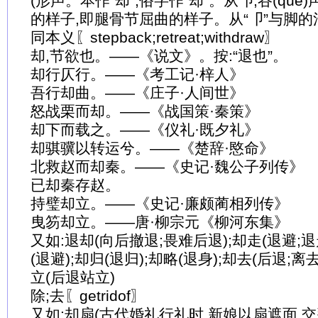
(形声。本作“却”,俗字作“却”。从卩,谷(què)声
的样子,即腿骨节屈曲的样子。从“卩”与脚的
同本义〖stepback;retreat;withdraw〗
却,节欲也。——《说文》。按:“退也”。
却行仄行。——《考工记·梓人》
吾行却曲。——《庄子·人间世》
怒战栗而却。——《战国策·秦策》
却下而载之。——《仪礼·既夕礼》
却骐骥以转运兮。——《楚辞·愍命》
北救赵而却秦。——《史记·魏公子列传》
已却秦存赵。
持璧却立。——《史记·廉颇蔺相列传》
曳笏却立。——唐·柳宗元《柳河东集》
又如:退却(向后撤退;畏难后退);却走(退避;退走
(退避);却归(退归);却略(退身);却去(后退;离
立(后退站立)
除;去〖getridof〗
又如:却扇(古代婚礼行礼时,新娘以扇遮面,交拜