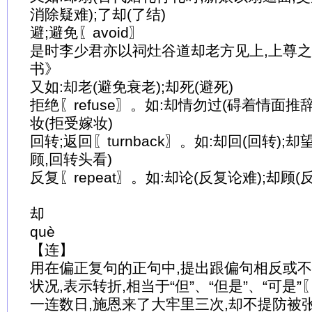
消除疑难);了却(了结)
避;避免〖avoid〗
是时李少君亦以祠灶谷道却老方见上,上尊之
书》
又如:却老(避免衰老);却死(避死)
拒绝〖refuse〗。如:却情勿过(碍着情面推辞
妆(拒受嫁妆)
回转;返回〖turnback〗。如:却回(回转);却
顾,回转头看)
反复〖repeat〗。如:却论(反复论难);却顾(
却
què
【连】
用在偏正复句的正句中,提出跟偏句相反或
状况,表示转折,相当于“但”、“但是”、“可是”〖
一连数日,施恩来了大牢里三次,却不提防被