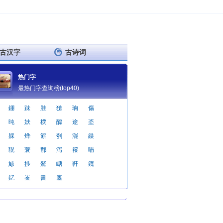
古汉字
古诗词
热门字
最热门字查询榜(top40)
錋
跊
胿
獊
珦
傷
旽
妋
樮
醥
途
垐
躶
烨
簖
刳
潉
緤
聣
蓑
鄁
泻
襏
喃
鯵
捗
驁
瞊
靬
鑧
釔
崟
書
廛