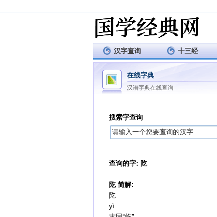
汉字查询
十三经
在线字典
汉语字典在线查询
搜索字查询
查询的字: 阣
阣 简解:
阣
yì
古同“屹”。