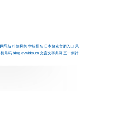
网导航
排烟风机
学校排名
日本藤素官網入口
风
手机号码
blog.evwkko.cn
文言文字典网
五一倒计
网