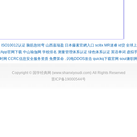
时
ISO10012认证
脑筋急转弯
山西嘉瑞盈
日本藤素官網入口
scitix
MR迷睿
id贷
全球上
App官网下载
中山瑜伽网
学校排名
测量管理体系认证
绿色体系认证
英语单词
虚拟
时网
CCRC信息安全服务资质
免费算命
.
闪电DDOS攻击
quickq下载官网
soul兼职
Copyright ©
国学经典网
(
www.shanxiyoudi.com
) All Rights Reserved
晋ICP备19000544号