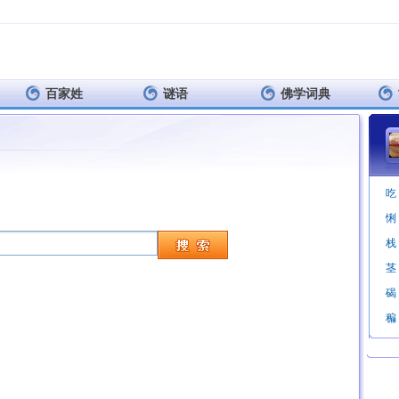
百家姓
谜语
佛学词典
吃
悧
栈
茎
碣
稨