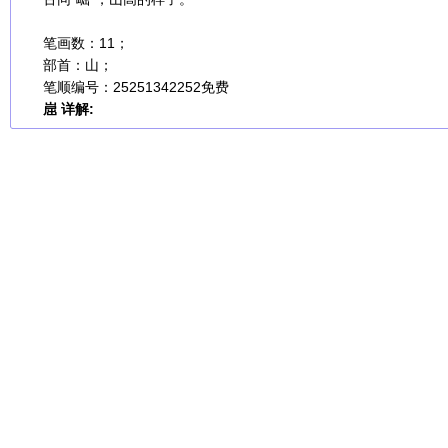
笔画数：11；
部首：山；
笔顺编号：25251342252
免费
崫 详解: