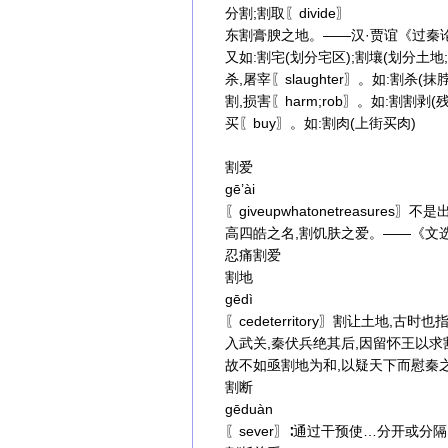
分割;割取〖divide〗
东割膏腴之地。——汉·贾谊《过秦
又如:割宅(划分宅区);割壤(划分土地
杀,屠宰〖slaughter〗。如:割杀(抹
割,损害〖harm;rob〗。如:割割剥
买〖buy〗。如:割肉(上街买肉)
割爱
gē’ài
〖giveupwhatonetreasure
高四皓之名,割饥肤之爱。——《文选
忍痛割爱
割地
gēdì
〖cedeterritory〗割让土地,古
入武关,秦伏兵绝其后,因留怀王以求
故不如亟割地为和,以疑天下而慰秦
割断
gēduàn
〖sever〗∶通过干预使…分开或分隔