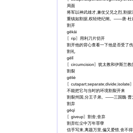
局面
将军以神武雄才,兼仗父兄之烈,割
重镇如割据,权轻绝纪纲。——唐·
割开
gēkāi
〖rip〗用利刀片切开
割开他的背心查看一下他是否受了
割礼
gēlǐ
〖circumcision〗犹太教和伊
割裂
gēliè
〖cutapart;separate;divide;
不能把它与当时的环境割裂开来
割裂州国,分王子弟。——三国魏·
割弃
gēqì
〖giveup〗割舍;舍弃
割弃红尘中万年罪孽
信手写来,离题万里,偏又爱惜,舍不