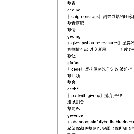
割青
gēqīng
〖cutgreencrops〗割未成熟的
割青沤肥
割情
gēqíng
〖giveupwhatonetreasures〗
宜割情不忍,以义断恩。——《后汉书
割让
gēràng
〖cede〗反抗侵略战争失败,被迫
割让领土
割舍
gēshě
〖partwith;giveup〗抛弃;舍得
难以割舍
割尾巴
gēwěiba
〖abandonpainfullybadhab
希望你彻底割尾巴,揭露出你所知道