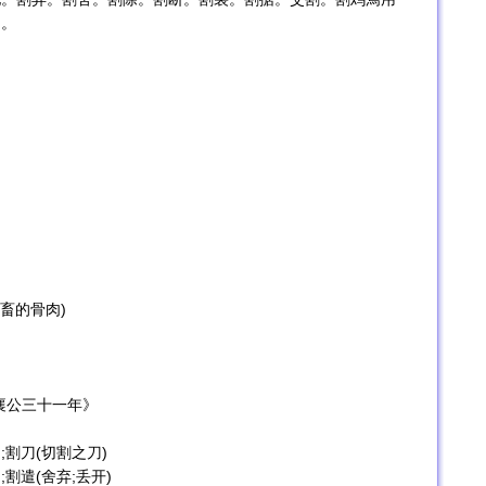
）。
畜的骨肉)
襄公三十一年》
;割刀(切割之刀)
;割遣(舍弃;丢开)