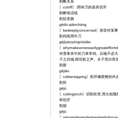
割断关系
〖cutoff〗∶用有刃的器具切开
割断电话线
割肚牵肠
gēdù-qiāncháng
〖bedeeplyconcerned〗形容
割鸡焉用牛刀
gējīyānyòngniúdāo
〖whymakeunnessarilygreateffortsto
何需拿杀牛的刀来宰鸡。比喻不必
子之武城,闻弦歌之声。夫子莞尔而笑
割胶
gējiāo
〖rubbertapping〗割开橡胶树
割炬
gējù
〖cuttingtorch〗切割吹管
和切开
割据
gējù
〖setupindependentregim