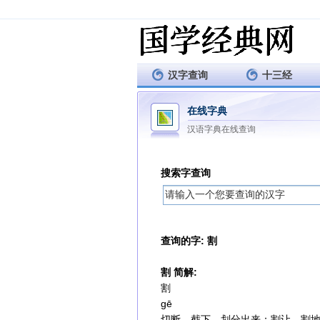
汉字查询
十三经
在线字典
汉语字典在线查询
搜索字查询
查询的字: 割
割 简解:
割
gē
切断，截下，划分出来：割让。割