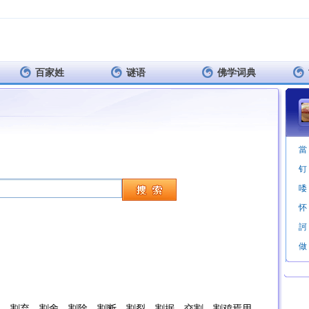
百家姓
谜语
佛学词典
當
钉
唩
怀
訶
做
地。割弃。割舍。割除。割断。割裂。割据。交割。割鸡焉用