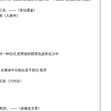
据江东。——《资治通鉴》
杜甫《入衡州》
伤
斯兰教的一种仪式,把男孩的阴茎包皮割去少许
isolate〗从整体中分割出若干部分;割开
曹元首《六代论》
得割弃。——《谈修改文章》