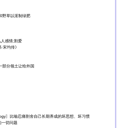
庄稼和野草以沤制绿肥
抛弃私人感情;割爱
·宋均传》
把一部分领土让给外国
itorideology〗比喻忍痛割舍自己长期养成的坏思想、坏习惯
的一切问题