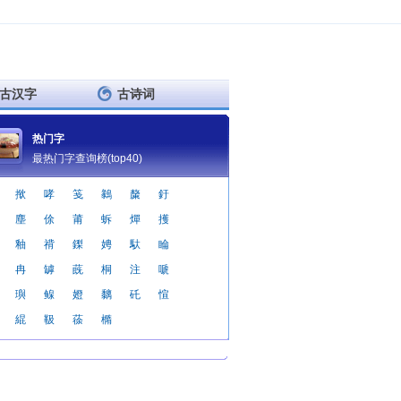
古汉字
古诗词
热门字
最热门字查询榜(top40)
揿
哮
笺
鶨
斄
釪
塵
俆
莆
蚸
燀
擭
釉
禙
鏫
娉
馱
睔
冉
罅
蔇
桐
注
嗁
璵
鳈
嬁
黐
矺
愃
緄
靸
蒣
橢