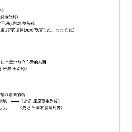
论》
;裂地分封)
脖子;杀);割鸡;割头税
(残害,掠夺);割剥元元(残害百姓。元元:百姓)
s〗不是出自本意地放弃心爱的东西
·班彪·王命论》
时也指割取别国的领土
割地。——《史记·屈原贾生列传》
之心。——《史记·平原君虞卿列传》