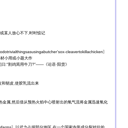
对某事或某人放心不下,时时惦记
dotrivialthingsasusingabutcher'sox-cleavertokillachicken〗
大材小用或小题大作
曰:“割鸡焉用牛刀?”——《论语·阳货》
的外皮和韧皮,使胶乳流出来
,用火焰预热金属,然后借从预热火焰中心喷射出的氧气流将金属迅速氧化
ebyforceofarms〗以武力占据部分地区,在一个国家内形成分裂对抗的