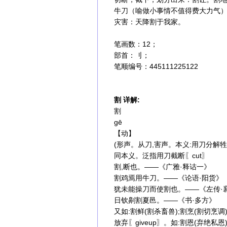
牛刀（喻做小事情不值得费大力气
灾害：天降割于我家。
笔画数：12；
部首：刂；
笔顺编号：445111225122
割 详解:
割
gē
【动】
(形声。从刀,害声。本义:用刀分解牲
同本义。泛指用刀截断〖cut〗
割,断也。——《广雅·释诂一》
割鸡焉用牛刀。——《论语·阳货》
犹未能操刀而使割也。——《左传·
日钦劓割夏邑。——《书·多方》
又如:割鲜(割杀畜兽);割烹(割切烹调)
放弃〖giveup〗。如:割恩(弃绝私恩)