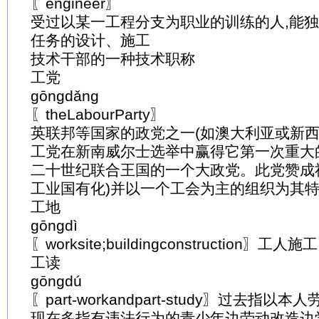
〖engineer〗
受过以某一工程分支为职业的训练的人,能
任务的设计、施工
技术干部的一种技术职称
工党
gōngdǎng
〖theLabourParty〗
英联邦等国家的政党之一(如澳大利亚或新西
工党在新南威尔士选举中赢得它第一次重大
二十世纪联合王国的一个大政党。此党赞成
工业国有化)并以一个工会为主的组织为其
工地
gōngdì
〖worksite;buildingconstruction〗
工读
gōngdú
〖part-workandpart-study〗过去指
现在多指有违法行为的青少年边劳动改造边