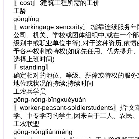
〖cost〗∶建筑工程所需的工价
工龄
gōnglíng
〖workingage;sencority〗∶指靠连续
公司、机关、学校或团体组织中,或在一个
级别中或职业单位中等),对于这种资历,依惯
予各种权利或特权(如优先任用、优先提升
选择上班时间)
〖standing〗
确定相对的地位、等级、薪俸或特权的服务
地位或状况的持续;持续时间
工农兵学员
gōng-nóng-bīngxuéyuán
〖worker-peasant-soldierstudents
学、中专学习的学生,因来自于工人、农民、
工农联盟
gōng-nóngliánméng