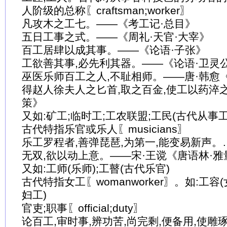
人阶级的总称〖craftsman;worker〗
凡攻木之工七。——《考工记·总目》
五日工事之式。——《周礼·天官·大宰》
百工居肆以成其事。——《论语·子张》
工欲善其事,必先利其器。——《论语·卫灵
巫医乐师百工之人,不耻相师。——唐·韩愈
得赵人徐夫人之匕首,取之百金,使工以药淬
策》
又如:矿工;临时工;工农联盟;工民(古代从事
古代特指乐官或乐人〖musicians〗
乐工罗程者,善弹琵琶,为第一,能变易新声
无双,欲以动上意。——宋·王谠《唐语林·雅
又如:工师(乐师);工瞽(古代乐官)
古代特指女工〖womanworker〗。如:工容
妇工)
官吏;职事〖official;duty〗
论百工,审时事,辨功苦,尚完剩,便备用,使雕