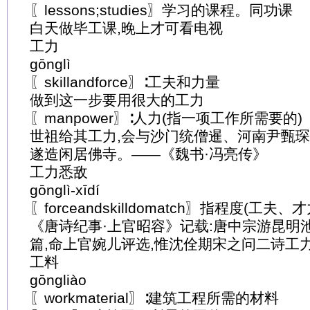
〖lessons;studies〗学习的课程。同功课
白天做毕工课,晚上才可看电视
工力
gōnglì
〖skillandforce〗∶工夫和力量
做到这一步要用很大的工力
〖manpower〗∶人力(指一项工作所需要的)
世祖给其工力,会与沙门统僧暹、河南尹甄琛
遂造闲居佛寺。——《魏书·冯亮传》
工力悉敌
gōnglì-xīdí
〖forceandskilldomatch〗指程度(工夫
《唐诗纪事·上官昭容》记载:唐中宗游昆明
篇,命上官婉儿评选,惟沈佺期宋之问二诗工
工料
gōngliào
〖workmaterial〗∶建筑工程所需的材料