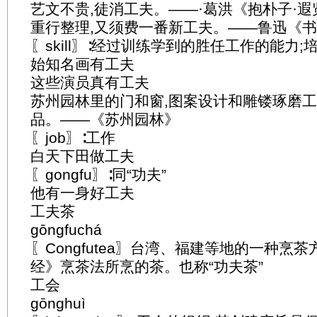
艺文不贵,徒消工夫。——·葛洪《抱朴子·遐
重行整理,又须费一番新工夫。——鲁迅《
〖skill〗∶经过训练学到的胜任工作的能力
始知名画有工夫
这些演员真有工夫
苏州园林里的门和窗,图案设计和雕镂琢磨
品。——《苏州园林》
〖job〗∶工作
白天下田做工夫
〖gongfu〗∶同“功夫”
他有一身好工夫
工夫茶
gōngfuchá
〖Congfutea〗台湾、福建等地的一种烹
经》烹茶法所烹的茶。也称“功夫茶”
工会
gōnghuì