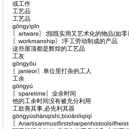
或工作
工艺品
工艺品
gōngyìpǐn
〖artware〗∶指既实用又艺术化的物品(如
〖workmanship〗∶手工劳动制成的产品
这些屋顶都是辉煌的工艺品
工友
gōngyǒu
〖janieor〗单位里打杂的工人
工余
gōngyú
〖sparetime〗业余时间
他的工余时间没有被充分利用
工欲善其事,必先利其器
gōngyùshànqíshì,bìxiānlìqíqì
〖Anartisanmustfirstsharpenhistoolsifhei