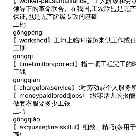
〖worker-peasantalliance〗工人阶
领导下的革命联合。在我国,工农联盟是无
保证,也是无产阶级专政的基础
工棚
gōngpéng
〖workshed〗工地上临时搭起来供工作
工期
gōngqī
〖timelimitforaproject〗指一项工程完
工钱
gōngqian
〖chargeforaservice〗∶对劳动或个人服
〖moneypaidforoddjobs〗∶做零活儿的报酬
做套衣服要多少工钱
工巧
gōngqiǎo
〖exquisite;fine;skilful〗细致、精
画)