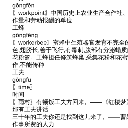
gōngfēn
〖workpoint〗中国历史上农业生产合作
作量和劳动报酬的单位
工蜂
gōngfēng
〖workerbee〗蜜蜂中生殖器官发育不完全
色,翅膀长,善于飞行,有毒刺,腹部有分泌蜡
花粉篮。工蜂担任修筑蜂巢,采集花粉和花蜜
作,不能传种
工夫
gōngfu
〖time〗
时间
〖雨村〗有顿饭工夫方回来。——《红楼梦
那有工夫讲话
三十年的工夫你还是找到这儿来了。——曹
作事所费的人力