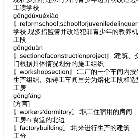
工读学校
gōngdúxuéxiào
〖reformschool;schoolforjuveniledel
学校,现多指监管并改造犯罪青少年的教养
工段
gōngduàn
〖sectionofaconstructionproject
门根据具体情况划分的施工组织
〖workshopsection〗∶工厂的一个车
生产组织。如铸工车间里分为熔化工段和造
工房
gōngfáng
[方言]
〖workers'dormitory〗∶职工住宿用的房间
工房在食堂的北边
〖factorybuilding〗∶用来进行生产的建筑
工分