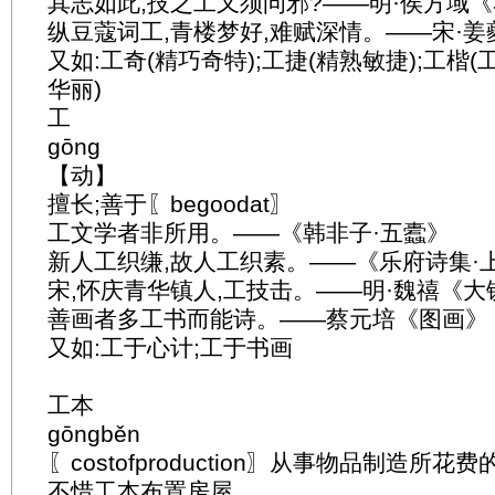
其志如此,技之工又须问邪?——明·侯方域
纵豆蔻词工,青楼梦好,难赋深情。——宋·
又如:工奇(精巧奇特);工捷(精熟敏捷);工楷(
华丽)
工
gōng
【动】
擅长;善于〖begoodat〗
工文学者非所用。——《韩非子·五蠹》
新人工织缣,故人工织素。——《乐府诗集·
宋,怀庆青华镇人,工技击。——明·魏禧《大
善画者多工书而能诗。——蔡元培《图画》
又如:工于心计;工于书画
工本
gōngběn
〖costofproduction〗从事物品制造所花
不惜工本布置房屋