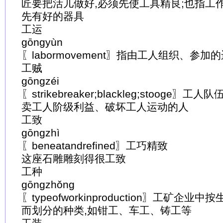
匠要把活儿做好,必须先使工具精良;也指工
先有好的器具
工运
gōngyùn
〖labormovement〗指由工人组织、参加
工贼
gōngzéi
〖strikebreaker;blackleg;stooge
卖工人阶级利益、破坏工人运动的人
工致
gōngzhì
〖beneatandrefined〗工巧精致
这座石雕雕刻得很工致
工种
gōngzhǒng
〖typeofworkinproduction〗工矿企
而划分的种类,如钳工、车工、铸工等