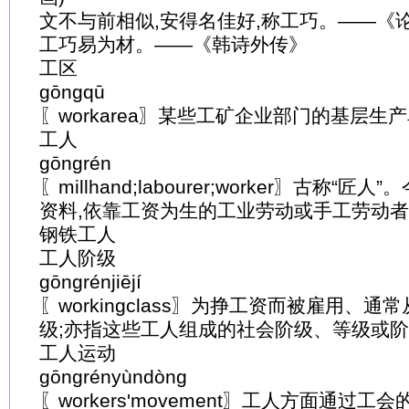
文不与前相似,安得名佳好,称工巧。——《论
工巧易为材。——《韩诗外传》
工区
gōngqū
〖workarea〗某些工矿企业部门的基层生
工人
gōngrén
〖millhand;labourer;worker〗古称“
资料,依靠工资为生的工业劳动或手工劳动者
钢铁工人
工人阶级
gōngrénjiējí
〖workingclass〗为挣工资而被雇用、
级;亦指这些工人组成的社会阶级、等级或
工人运动
gōngrényùndòng
〖workers'movement〗工人方面通过