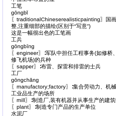
工笔
gōngbǐ
〖traditionalChineserealisticpaint
整,注重细部的描绘(区别于“写意”)
这是一幅很出色的工笔画
工兵
gōngbīng
〖engineer〗∶军队中担任工程事务(如修
修飞机场)的兵种
〖sapper〗∶布雷、探雷和排雷的士兵
工厂
gōngchǎng
〖manufactory;factory〗∶集合劳动力
工业品生产的场所
〖mill〗∶制造厂,装有机器并从事生产的建
〖plant〗∶制造专门产品的生产单位
水泥厂