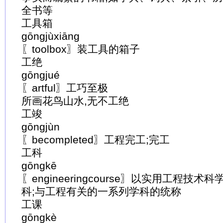
全书等
工具箱
gōngjùxiāng
〖toolbox〗装工具的箱子
工绝
gōngjué
〖artful〗工巧至极
所画花鸟山水,无不工绝
工竣
gōngjùn
〖becompleted〗工程完工;完工
工科
gōngkē
〖engineeringcourse〗以实用工程技
科;与工程有关的一系列学科的统称
工课
gōngkè