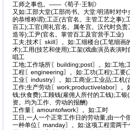
工师之事也。——《荀子·王制》
又如:工部大堂(工部尚书。大堂:明清时对
的恭维称谓);工正(古官名。主管工艺之事);
百工);工官(周礼官名。属冬宫。汉代时负
造等);工尹(官名。掌管百工及官营手工业)
工夫;技术〖skill〗。如:工细楼台(工笔细画
术);工用(技艺和使用);工架(戏曲演员表演时
唱工
工地;工作场所〖building;post〗。如:工地;
工程〖engineering〗。如:工功(工程);工
工业〖industry〗。如:工商业;工业品;工机
工作;生产劳动〖work;productivelabor〗
钱;伙食费);工顾钱(雇佣人所付的工钱);工银(
资。均为工作、劳动的报酬)
工作量〖amountofwork〗。如:工时
工日,一人一个正常工作日的劳动量,由一个
一种单位〖manday〗。如:这项工程需两千