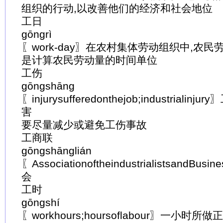
组织的行动,以改善他们的经济和社会地位
工日
gōngrì
〖work-day〗在农村集体劳动组织中,农
是计算农民劳动量的时间单位
工伤
gōngshāng
〖injurysufferedonthejob;industrial
害
要尽量减少或避免工伤事故
工商联
gōngshānglián
〖Associationoftheindustrialistsand
会
工时
gōngshí
〖workhours;hoursoflabour〗一小