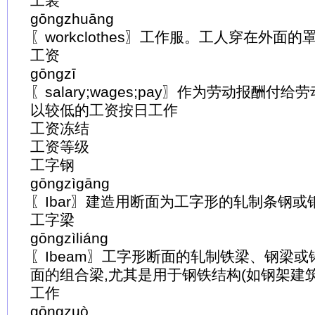
工装
gōngzhuāng
〖workclothes〗工作服。工人穿在外面的
工资
gōngzī
〖salary;wages;pay〗作为劳动报酬付
以较低的工资按日工作
工资冻结
工资等级
工字钢
gōngzìgāng
〖Ibar〗建造用断面为工字形的轧制条钢或
工字梁
gōngzìliáng
〖Ibeam〗工字形断面的轧制铁梁、钢梁或
面的组合梁,尤其是用于钢铁结构(如钢架建
工作
gōngzuò