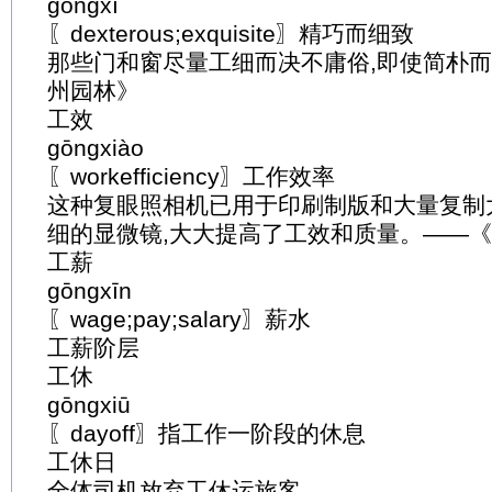
gōngxì
〖dexterous;exquisite〗精巧而细致
那些门和窗尽量工细而决不庸俗,即使简朴
州园林》
工效
gōngxiào
〖workefficiency〗工作效率
这种复眼照相机已用于印刷制版和大量复制
细的显微镜,大大提高了工效和质量。——
工薪
gōngxīn
〖wage;pay;salary〗薪水
工薪阶层
工休
gōngxiū
〖dayoff〗指工作一阶段的休息
工休日
全体司机放弃工休运旅客