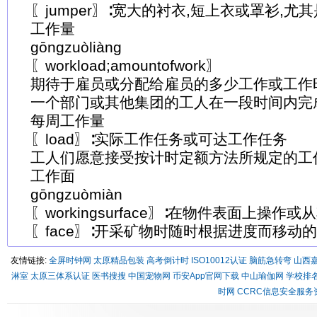
〖jumper〗∶宽大的衬衣,短上衣或罩衫,
工作量
gōngzuòliàng
〖workload;amountofwork〗
期待于雇员或分配给雇员的多少工作或工作
一个部门或其他集团的工人在一段时间内完
每周工作量
〖load〗∶实际工作任务或可达工作任务
工人们愿意接受按计时定额方法所规定的工
工作面
gōngzuòmiàn
〖workingsurface〗∶在物件表面上操作
〖face〗∶开采矿物时随时根据进度而移动
友情链接:
全屏时钟网
太原精品包装
高考倒计时
ISO10012认证
脑筋急转弯
山西
淋室
太原三体系认证
医书搜搜
中国宠物网
币安App官网下载
中山瑜伽网
学校排
时网
CCRC信息安全服务