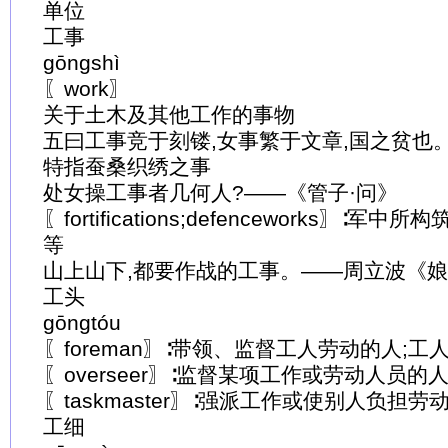
单位
工事
gōngshì
〖work〗
关于土木及其他工作的事物
五曰工事竞于刻镂,女事繁于文章,国之贫也
特指蚕桑织绣之事
处女操工事者几何人?——《管子·问》
〖fortifications;defenceworks〗
等
山上山下,都要作战的工事。——周立波《
工头
gōngtóu
〖foreman〗∶带领、监督工人劳动的人;工
〖overseer〗∶监督某项工作或劳动人员的
〖taskmaster〗∶强派工作或使别人负担劳
工细