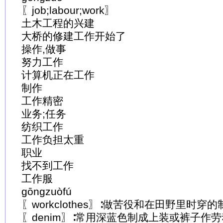
〖job;labour;work〗
土木工程的兴建
大桥的修建工作开始了
操作,做事
努力工作
计算机正在工作
制作
工作精密
业务;任务
纺织工作
工作负担太重
职业
找不到工作
工作服
gōngzuòfú
〖workclothes〗∶做苦役和在田野里时穿
〖denim〗∶常用深蓝色制成上装或裤子作