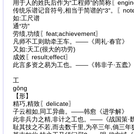
用于人的姓氏后作为“工程师”的简称〖engin
传统乐谱记音符号,相当于简谱的“3”。〖noteofm
如:工尺谱
通“功”
劳绩,功绩〖feat;achievement〗
凡师不工则助牵王车。——《周礼·春官》
又如:天工(很大的功劳)
成效〖result;effect〗
此言多资之易为工也。——《韩非子·五蠹
工
gōng
【形】
精巧,精致〖delicate〗
子云相如,同工异曲。——韩愈《进学解》
此非兵力之精,非计之工也。——《战国策·
耻其技之不若,而去数千里,为卒三年,倘三年