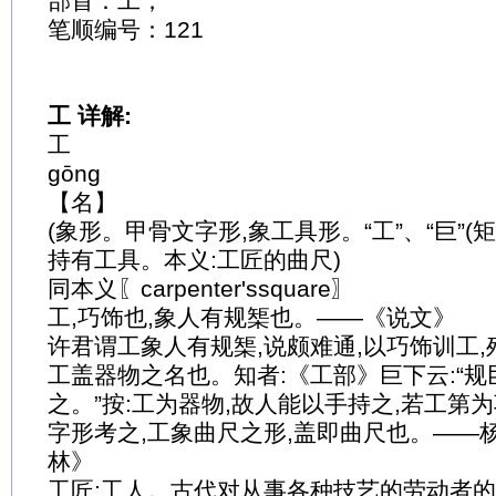
部首：工；
笔顺编号：121
工 详解:
工
gōng
【名】
(象形。甲骨文字形,象工具形。“工”、“巨”(矩
持有工具。本义:工匠的曲尺)
同本义〖carpenter'ssquare〗
工,巧饰也,象人有规榘也。——《说文》
许君谓工象人有规榘,说颇难通,以巧饰训工,
工盖器物之名也。知者:《工部》巨下云:“规
之。”按:工为器物,故人能以手持之,若工第
字形考之,工象曲尺之形,盖即曲尺也。——
林》
工匠;工人。古代对从事各种技艺的劳动者的