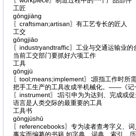
〖workpiece〗制造过程中的一个产品部件
工匠
gōngjiàng
〖craftsman;artisan〗有工艺专长的匠人
工交
gōngjiāo
〖industryandtraffic〗工业与交通运输业
当前工交部门要抓好六项工作
工具
gōngjù
〖tool;means;implement〗∶原指工作时
把手工生产的工具改成半机械化。——《记
〖instrument〗∶后引申为为达到、完成
语言是人类交际的最重要的工具
工具书
gōngjùshū
〖referencebooks〗专为读者查考字义
事实而编纂的书籍,如字典、词典、索引、