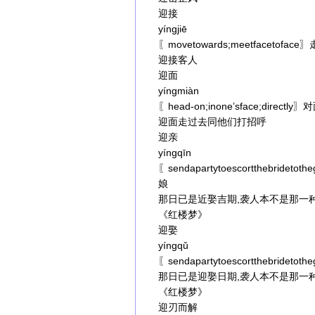
迎接
yíngjiē
〖movetowards;meetfacetofa
迎接客人
迎面
yíngmiàn
〖head-on;inone’sface;directly
迎面走过去同他们打招呼
迎亲
yíngqīn
〖sendapartytoescortthebr
娘
那日已是近娶吉期,袭人本不是那一
《红楼梦》
迎娶
yíngqǔ
〖sendapartytoescortthebrid
那日已是迎娶日期,袭人本不是那一
《红楼梦》
迎刃而解