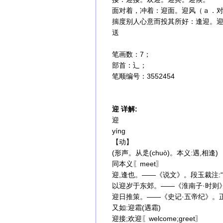
面对着，冲着：迎面。迎风（ａ．对
揣度别人心意而投其所好：逢迎。
送
笔画数：7；
部首：辶；
笔顺编号：3552454
迎 详解:
迎
yíng
【动】
(形声。从辵(chuò)。本义:遇,相逢)
同本义〖meet〗
迎,逢也。——《说文》。段玉裁注:“夆
以迎岁于东郊。——《淮南子·时则》
迎日推策。——《史记·五帝纪》。正
又如:迎霜(遇霜)
迎接;欢迎〖welcome;greet〗