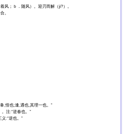
着风；ｂ．随风）。迎刃而解（ji?）。
迎合。
,悟也;逢,遇也,其理一也。”
。注:“逆春也。”
义:“逆也。”