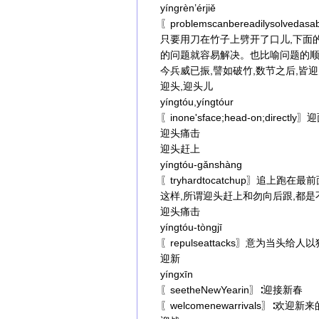
yíngrèn’érjiě
〖problemscanbereadilysolvedasa
只要用刀在竹子上劈开了口儿,下面
的问题就容易解决。也比喻问题的
今兵威已振,譬如破竹,数节之后,皆
迎头,迎头儿
yíngtóu,yíngtóur
〖inone'sface;head-on;directly
迎头痛击
迎头赶上
yíngtóu-gǎnshàng
〖tryhardtocatchup〗追上
这样,所谓迎头赶上和勿向后跟,都
迎头痛击
yíngtóu-tòngjī
〖repulseattacks〗意为当头给
迎新
yíngxīn
〖seetheNewYearin〗∶迎接新春
〖welcomenewarrivals〗∶