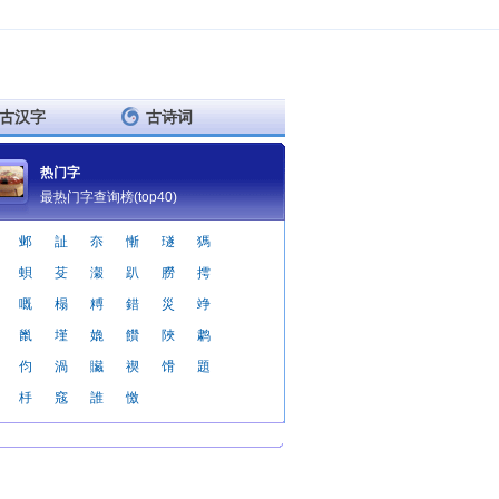
古汉字
古诗词
热门字
最热门字查询榜(top40)
邺
訨
夵
慚
璲
獁
蛽
芟
瀔
趴
朥
摴
嘅
榻
糐
錯
災
竫
巤
墐
嫓
饡
陜
鹔
伨
渦
贜
禊
馉
題
杽
窛
誰
憿