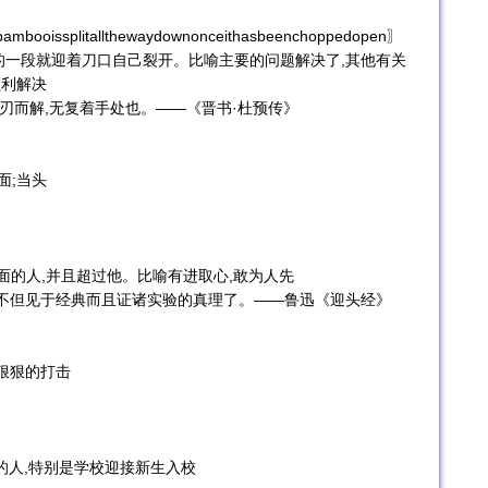
bambooissplitallthewaydownonceithasbeenchoppedopen〗
的一段就迎着刀口自己裂开。比喻主要的问题解决了,其他有关
顺利解决
迎刃而解,无复着手处也。——《晋书·杜预传》
〗迎面;当头
跑在最前面的人,并且超过他。比喻有进取心,敢为人先
是不但见于经典而且证诸实验的真理了。——鲁迅《迎头经》
人以狠狠的打击
欢迎新来的人,特别是学校迎接新生入校