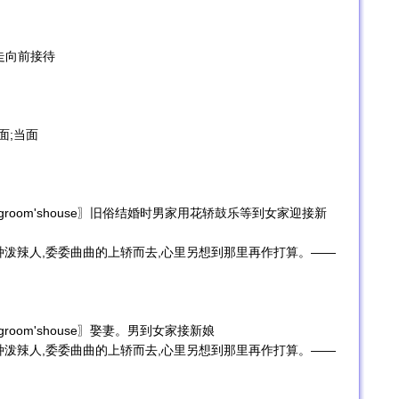
ce〗走向前接待
〗对面;当面
idetothegroom'shouse〗旧俗结婚时男家用花轿鼓乐等到女家迎接新
种泼辣人,委委曲曲的上轿而去,心里另想到那里再作打算。——
etothegroom'shouse〗娶妻。男到女家接新娘
种泼辣人,委委曲曲的上轿而去,心里另想到那里再作打算。——