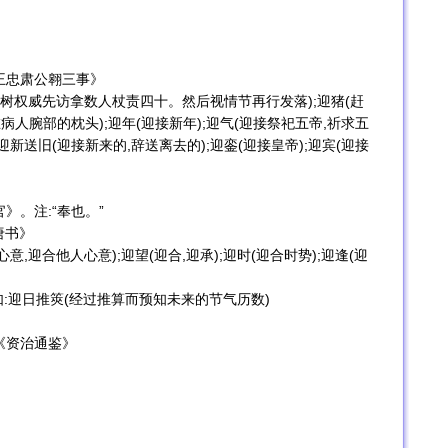
王忠肃公翱三事》
为树权威先访拿数人杖责四十。然后视情节再行发落);迎猪(赶
病人腕部的枕头);迎年(迎接新年);迎气(迎接祭祀五帝,祈求五
;迎新送旧(迎接新来的,辞送离去的);迎銮(迎接皇帝);迎宾(迎接
》。注:“奉也。”
唐书》
意,迎合他人心意);迎望(迎合,迎承);迎时(迎合时势);迎逢(迎
ate〗。如:迎日推筴(经过推算而预知未来的节气历数)
《资治通鉴》