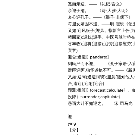
冕而亲迎。——《礼记·昏义》
亲迎于渭。——《诗·大雅·大明》
哀公迎孔子。——《墨子·非儒下》
每迎女婿固不遣。——明·崔铣《记
又如:迎风板子(迎风。指新官上任,
猪回家);迎枕(迎手。中医号脉时垫在
谷丰收);迎将(迎接);迎劳(迎接慰劳)
宾客)
迎合;逢迎〖panderto〗
则民严而不迎。——《孔子家语·入官
群臣迎阿,独怀道执不可。——《新
又如:迎阿(逢迎阿谀);迎意(测知他人心
合;逢迎);迎附(迎合)
预测;推算〖forecast;calcul
投降〖surrender;capitulate〗
愚谓大计不如迎之。——宋·司马光
迎
yíng
【介】