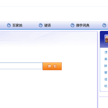
百家姓
谜语
佛学词典
凚
鳸
黭
耀
谎
咶