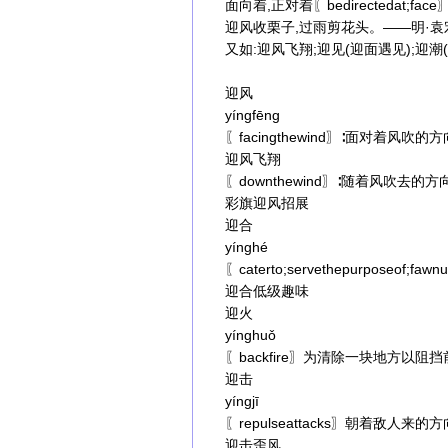
面向着,正对着〖bedirectedat;face
迎风收栗子,过雨剪花头。——明·
又如:迎风飞翔;迎见(迎面遇见);迎潮(
迎风
yíngfēng
〖facingthewind〗∶面对着风吹的方
迎风飞翔
〖downthewind〗∶随着风吹去的方
彩旗迎风招展
迎合
yínghé
〖caterto;servethepurpos
迎合低级趣味
迎火
yínghuǒ
〖backfire〗为清除一块地方以
迎击
yíngjī
〖repulseattacks〗朝着敌人
迎击歪风