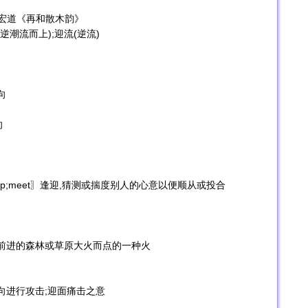
〗
袁宏道《再和散木韵》
逆潮流而上);迎流(逆流)
向
向
eof;fawnup;meet〗逢迎,猜测或揣度别人的心意以便顺从或投合
阻挡前进的森林或草原大火而点的一种火
来的方向进行攻击;迎面痛击之意