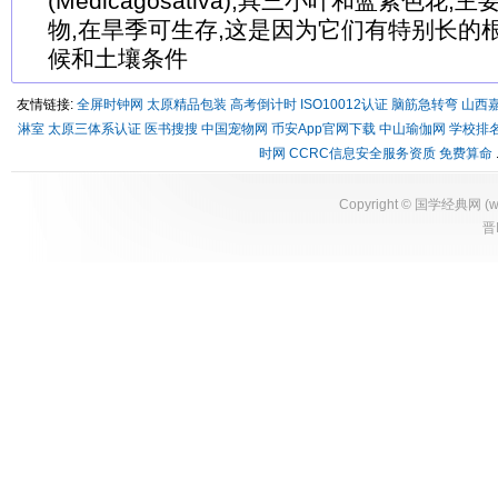
(Medicagosativa),具三小叶和蓝紫色花
物,在旱季可生存,这是因为它们有特别长的
候和土壤条件
友情链接:
全屏时钟网
太原精品包装
高考倒计时
ISO10012认证
脑筋急转弯
山西
淋室
太原三体系认证
医书搜搜
中国宠物网
币安App官网下载
中山瑜伽网
学校排
时网
CCRC信息安全服务资质
免费算命
Copyright ©
国学经典网
(
w
晋