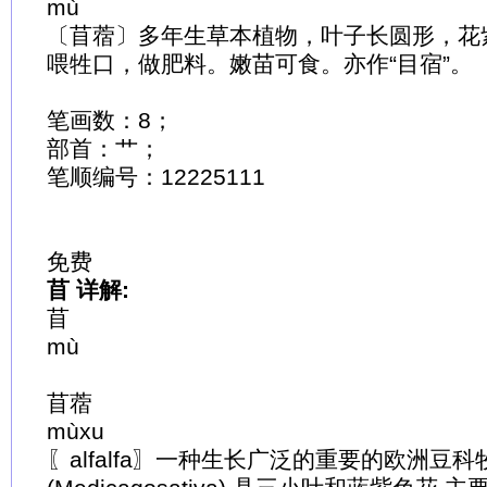
mù
〔苜蓿〕多年生草本植物，叶子长圆形，花
喂牲口，做肥料。嫩苗可食。亦作“目宿”。
笔画数：8；
部首：艹；
笔顺编号：12225111
免费
苜 详解:
苜
mù
苜蓿
mùxu
〖alfalfa〗一种生长广泛的重要的欧洲豆