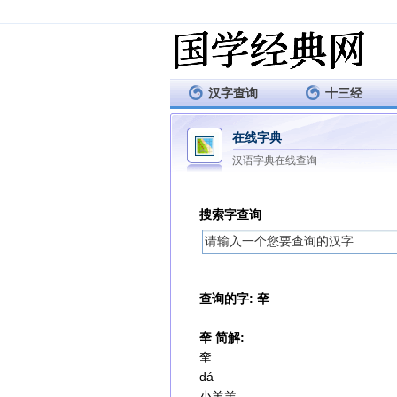
汉字查询
十三经
在线字典
汉语字典在线查询
搜索字查询
查询的字: 羍
羍 简解:
羍
dá
小羊羔。