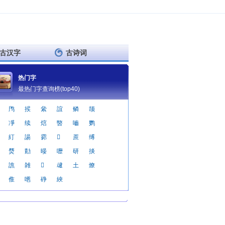
古汉字
古诗词
热门字
最热门字查询榜(top40)
鸤
捑
絫
誼
鳞
颉
凈
续
熍
暋
嚙
鹦
糽
諹
霩

蔗
缚
熃
勣
暥
嚦
研
掞
譙
雑

叇
土
燎
倠
嚿
碀
綊