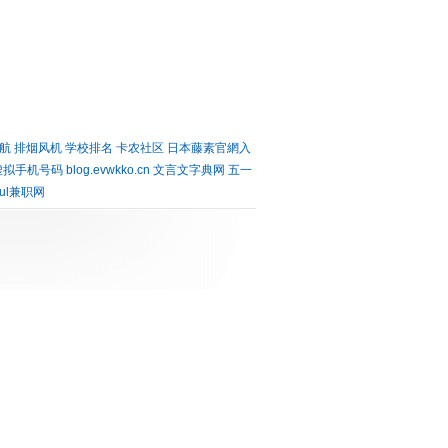
航
排烟风机
学校排名
卡农社区
日本藤素官網入
虚拟手机号码
blog.evwkko.cn
文言文字典网
五一
oul兼职网