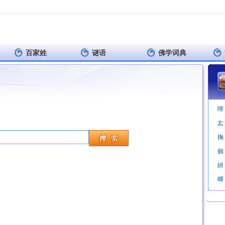
百家姓
谜语
佛学词典
嚀
厷
掬
劔
絣
暺