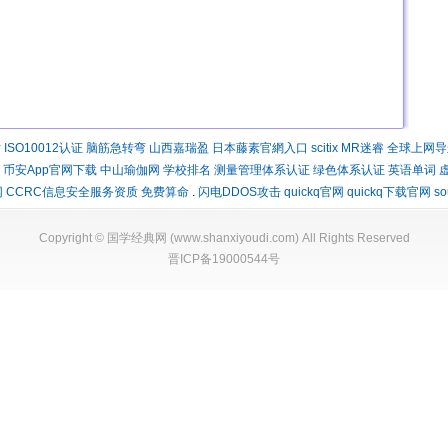
时
ISO10012认证
脑筋急转弯
山西嘉瑞盈
日本藤素官網入口
scitix
MR迷睿
全球上网导
币安App官网下载
中山瑜伽网
学校排名
测量管理体系认证
绿色体系认证
英语单词
网
CCRC信息安全服务资质
免费算命
.
闪电DDOS攻击
quickq官网
quickq下载官网
s
Copyright ©
国学经典网
(
www.shanxiyoudi.com
) All Rights Reserved
晋ICP备19000544号