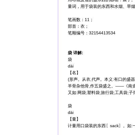
量词，用于袋装的东西和水烟、旱
笔画数：11；
部首：衣；
笔顺编号：32154413534
袋 详解:
袋
dài
【名】
(形声。从衣,代声。本义:有口的盛器
羊骨杂他骨,作五袋盛之。——《南
又如:网袋;塑料袋;旅行袋;工具袋;子
袋
dài
【量】
计量用口袋装的东西〖sack〗。如: