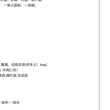
烟：一袋儿面粉。一袋烟。
,囊属。也指衣袋)同本义〖bag〗
史·羊鸦仁传》
弹袋;烟叶袋;水泥袋
一袋米;一袋谷