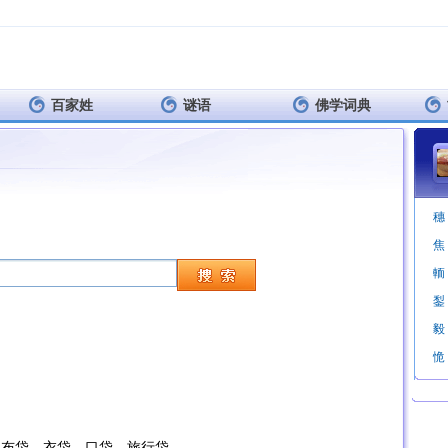
百家姓
谜语
佛学词典
穗
焦
輀
鋫
毅
恑
。布袋。衣袋。口袋。旅行袋。