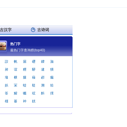
古汉字
古诗词
热门字
最热门字查询榜(top40)
詨
帆
届
礰
鎫
洳
昶
谊
糎
駵
逮
獚
堟
椩
腿
薐
邲
瘺
娦
冞
蝭
鞮
溯
烚
筌
鱹
嚱
竤
酙
搑
橿
菙
衶
靗