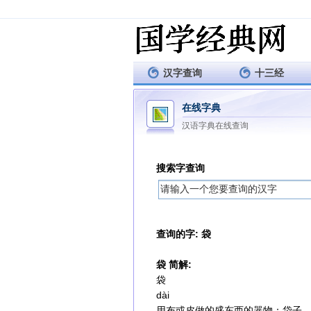
汉字查询
十三经
在线字典
汉语字典在线查询
搜索字查询
查询的字: 袋
袋 简解:
袋
dài
用布或皮做的盛东西的器物：袋子