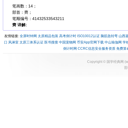
笔画数：14；
部首：齊；
笔顺编号：41432533543211
齊 详解:
友情链接:
全屏时钟网
太原精品包装
高考倒计时
ISO10012认证
脑筋急转弯
山西
口
风淋室
太原三体系认证
医书搜搜
中国宠物网
币安App官网下载
中山瑜伽网
学
倒计时网
CCRC信息安全服务资质
免费算
Copyright ©
国学经典网
(
w
晋