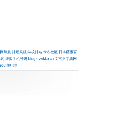
网导航
排烟风机
学校排名
卡农社区
日本藤素官
单词
虚拟手机号码
blog.evwkko.cn
文言文字典网
soul兼职网