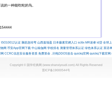
书上说的一种能吃蛇的鸟。
154444
时
ISO10012认证
脑筋急转弯
山西嘉瑞盈
日本藤素官網入口
scitix
MR迷睿
id贷
全球上
宠物网
币安App官网下载
中山瑜伽网
学校排名
测量管理体系认证
绿色体系认证
英语
时网
CCRC信息安全服务资质
免费算命
.
闪电DDOS攻击
quickq官网
quickq下载官网
Copyright ©
国学经典网
(
www.shanxiyoudi.com
) All Rights Reserved
晋ICP备19000544号