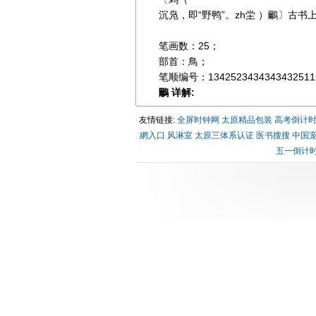
沉凫，即“野鸭”。zh坣 ）鸍〕古
笔画数：25；
部首：鳥；
笔顺编号：1342523434343432511
鸍 详解:
友情链接:
全屏时钟网
太原精品包装
高考倒计
網入口
风淋室
太原三体系认证
医书搜搜
中国
五一倒计