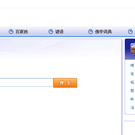
百家姓
谜语
佛学词典
嶆
篭
橸
鄷
軼
潂