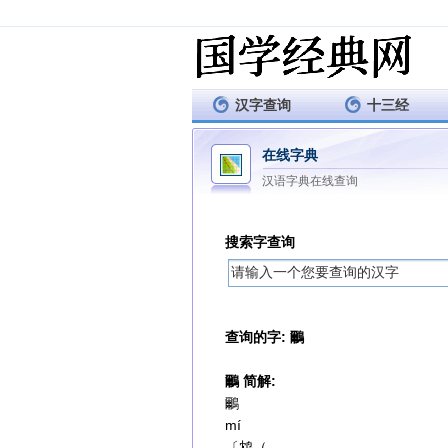
汉字查询
十三经
在线字典
汉语字典在线查询
搜索字查询
查询的字: 鸍
鸍 简解:
鸍
mí
〔鸩（