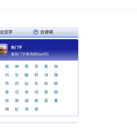
古汉字
古诗词
热门字
最热门字查询榜(top40)
裁
碄
壆
聓
尷
揙
內
焁
醘
档
洅
闠
乖
叨
鳨
羑
晆
畸
菶
琩
僚
噎
縏
腡
错
嫏
蹣
癊
霚
蘩
峭
魢
垹
襟