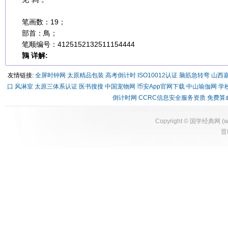
笔画数：19；
部首：鳥；
笔顺编号：4125152132511154444
鶉 详解:
友情链接:
全屏时钟网
太原精品包装
高考倒计时
ISO10012认证
脑筋急转弯
山西
口
风淋室
太原三体系认证
医书搜搜
中国宠物网
币安App官网下载
中山瑜伽网
学
倒计时网
CCRC信息安全服务资质
免费算
Copyright ©
国学经典网
(
w
晋