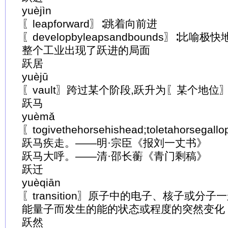
yuèjìn
〖leapforward〗∶跳着向前进
〖developbyleapsandbounds〗∶比喻极
整个工业出现了跃进的局面
跃居
yuèjū
〖vault〗跨过某个阶段,跃升为〖某个地位
跃马
yuèmǎ
〖togivethehorsehishead;toletahorse
跃马疾走。——明·宗臣《报刘一丈书》
跃马大呼。——清·邵长蘅《青门剩稿》
跃迁
yuèqiān
〖transition〗原子中的电子、核子或分
能量子而发生的能的状态或程度的突然变化
跃然