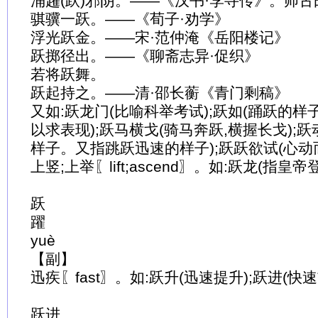
涌趯(跃)邪阴。——《汉书·李寻传》。师古曰
骐骥一跃。——《荀子·劝学》
浮光跃金。——宋·范仲淹《岳阳楼记》
跃掷径出。——《聊斋志异·促织》
若将跃舞。
跃起持之。——清·邵长蘅《青门剩稿》
又如:跃龙门(比喻科举考试);跃如(踊跃的样子
以求表现);跃马横戈(骑马奔跃,横握长戈);跃动
样子。又指跳跃迅速的样子);跃跃欲试(心动
上竖;上举〖lift;ascend〗。如:跃龙(指皇帝
跃
躍
yuè
【副】
迅疾〖fast〗。如:跃升(迅速提升);跃进(快速
跃进