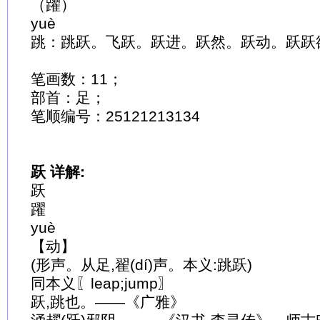
（躍）
yuè
跳：跳跃。飞跃。跃进。跃然。跃动。跃跃
笔画数：11；
部首：足；
笔顺编号：25121213134
跃 详解:
跃
躍
yuè
【动】
(形声。从足,翟(dí)声。本义:跳跃)
同本义〖leap;jump〗
跃,跳也。——《广雅》