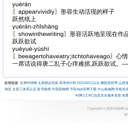
yuèrán
〖appearvividly〗形容生动活现的样子
跃然纸上
yuèrán-zhǐshàng
〖showinthewriting〗形容活跃地呈现在作
跃跃欲试
yuèyuè-yùshì
〖beeagertohaveatry;itchtohavea
一席话说得唐二乱子心痒难抓,跃跃欲试。
友情链接:
全屏时钟网
太原精品包装
高考倒计时
ISO10012认证
脑筋急转弯
山西
淋室
太原三体系认证
医书搜搜
中国宠物网
币安App官网下载
中山瑜伽网
学校排
时网
CCRC信息安全服务资质
免
Copyright ©
国学经典网
(
w
晋