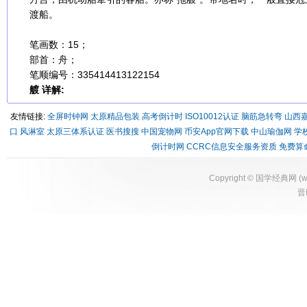
渡船。
笔画数：15；
部首：舟；
笔顺编号：335414413122154
艔 详解:
友情链接:
全屏时钟网
太原精品包装
高考倒计时
ISO10012认证
脑筋急转弯
山西
口
风淋室
太原三体系认证
医书搜搜
中国宠物网
币安App官网下载
中山瑜伽网
学
倒计时网
CCRC信息安全服务资质
免费算
Copyright ©
国学经典网
(
w
晋