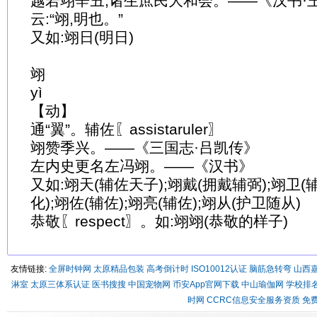
越若翊辛丑,诸生庶民大和会。——《汉书·
云:“翊,明也。”
又如:翊日(明日)
翊
yì
【动】
通“翼”。辅佐〖assistaruler〗
翊赞季兴。——《三国志·吕凯传》
左内史更名左冯翊。——《汉书》
又如:翊天(辅佐天子);翊戴(拥戴辅弼);翊卫(
化);翊佐(辅佐);翊亮(辅佐);翊从(护卫随从)
恭敬〖respect〗。如:翊翊(恭敬的样子)
友情链接:
全屏时钟网
太原精品包装
高考倒计时
ISO10012认证
脑筋急转弯
山西
淋室
太原三体系认证
医书搜搜
中国宠物网
币安App官网下载
中山瑜伽网
学校排
时网
CCRC信息安全服务资质
免