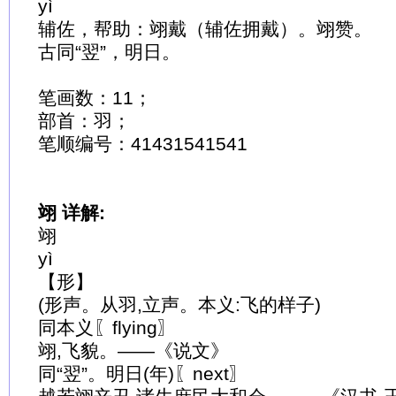
yì
辅佐，帮助：翊戴（辅佐拥戴）。翊赞。
古同“翌”，明日。
笔画数：11；
部首：羽；
笔顺编号：41431541541
翊 详解:
翊
yì
【形】
(形声。从羽,立声。本义:飞的样子)
同本义〖flying〗
翊,飞貌。——《说文》
同“翌”。明日(年)〖next〗