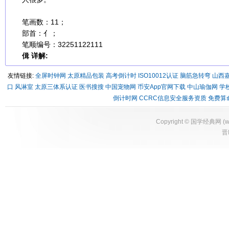
笔画数：11；
部首：亻；
笔顺编号：32251122111
偮 详解:
友情链接:
全屏时钟网
太原精品包装
高考倒计时
ISO10012认证
脑筋急转弯
山西
口
风淋室
太原三体系认证
医书搜搜
中国宠物网
币安App官网下载
中山瑜伽网
学
倒计时网
CCRC信息安全服务资质
免费算
Copyright ©
国学经典网
(
w
晋