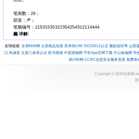
笔画数：26；
部首：虍；
笔顺编号：21531535322354254312114444
虪 详解:
友情链接:
全屏时钟网
太原精品包装
高考倒计时
ISO10012认证
脑筋急转弯
山西
口
风淋室
太原三体系认证
医书搜搜
中国宠物网
币安App官网下载
中山瑜伽网
学
倒计时网
CCRC信息安全服务资质
免费算
Copyright ©
国学经典网
(
w
晋