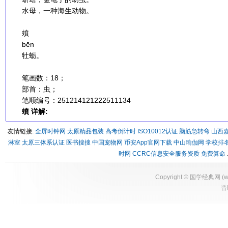
水母，一种海生动物。
蟦
bēn
牡蛎。
笔画数：18；
部首：虫；
笔顺编号：251214121222511134
蟦 详解:
友情链接:
全屏时钟网
太原精品包装
高考倒计时
ISO10012认证
脑筋急转弯
山西
淋室
太原三体系认证
医书搜搜
中国宠物网
币安App官网下载
中山瑜伽网
学校排
时网
CCRC信息安全服务资质
免费算命
Copyright ©
国学经典网
(
w
晋