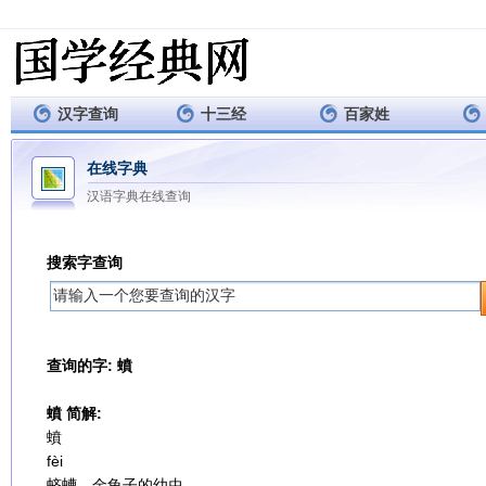
汉字查询
十三经
百家姓
在线字典
汉语字典在线查询
搜索字查询
查询的字: 蟦
蟦 简解:
蟦
fèi
蛴螬，金龟子的幼虫。