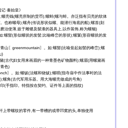
遗记·秦始皇》
壳);螺壳钱(螺壳所制的货币);螺蚌(螺与蚌。亦泛指有贝壳的软体
帽。也称螺母);螺舟(传说形状似螺、能潜行海底的船);螺首(刻
壳磨治使薄,嵌于雕镂及髹漆的器具上,以作装饰,称为螺钿)
il〗。如:螺髻(形似螺状的发髻;比喻峰峦的形状);螺鬟(形容螺状的发
greenmountain〗。如:螺髻(比喻耸起如髻的峰峦);螺
)
如:螺黛(古代妇女用来画眉的一种青墨色矿物颜料);螺眉(用螺黛画
青色)
ch〗。如:螺钹(法螺和铙钹);螺呗(指寺庙中作法事时的法
);螺角(古代军用乐器。用大海螺壳做成的号角)
;螺印(手指印。特指按在契约、证件等上面的指纹)
属杆上带螺纹的零件,有一带槽的或带凹窝的头,单独使用