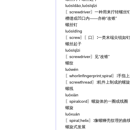
luósīdāo,luósīqǐzi
〖screwdriver〗一种用来拧
槽缝或凹口内——亦称“改锥”
螺丝钉
luósīdīng
〖screw〗〖口〗∶一类末端尖锐如
螺丝起子
luósīqǐzi
〖screwdriver〗见“改锥”
螺纹
luówén
〖whorlinfingerprint;spiral
〖screwthread〗∶机件上制成的
螺线
luóxiàn
〖spiralcord〗螺旋体的一圈或线圈
螺旋
luóxuán
〖spiral;helix〗∶像螺蛳壳纹理的曲
螺旋式发展