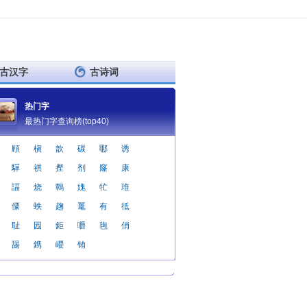
古汉字
古诗词
热门字
最热门字查询榜(top40)
頋
槇
歆
碳
鄳
诱
驒
祺
摼
剂
窿
康
諨
烧
鷣
媿
牤
琟
僳
蛈
趜
鼍
有
彽
耻
园
鉅
嚼
毥
俏
舓
鎸
巊
铕