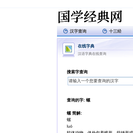
汉字查询
十三经
在线字典
汉语字典在线查询
搜索字查询
查询的字: 螺
螺 简解:
螺
luó
软体动物，体外包着锥形、纺锤形