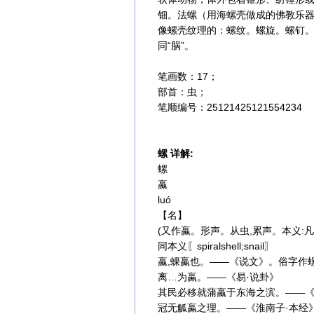
钿。法螺（用海螺壳做成的佛教乐
像螺壳纹理的：螺纹。螺旋。螺钉
同“脶”。
笔画数：17；
部首：虫；
笔顺编号：25121425121554234
螺 详解:
螺
蠃
luó
【名】
(又作蠃。形声。从虫,累声。本义:
同本义〖spiralshell;snail〗
蠃,蜾蠃也。——《说文》。俗字作
离…为蠃。——《易·说卦》
其民必移就蒲蠃于东海之滨。——《国
冠无觚蠃之理。——《淮南子·本经