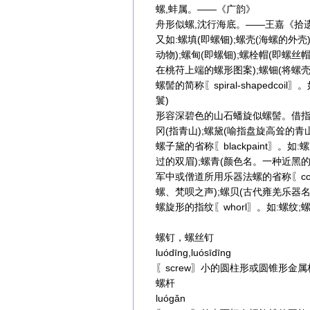
螺,蚌属。——《广韵》
舟形似螺,沈行海底。——王嘉《拾
又如:螺填(即螺钿);螺壳(海螺的外
动物);螺甸(即螺钿);螺栓帽(即螺丝
在桃苻上端的螺形图案);螺钿(将螺
螺髻的简称〖spiral-shapedco
鬟)
形容深碧色的山石蟠旋似螺髻。借指青山〖
冈(指青山);螺黛(喻指盘旋高耸的青山
螺子黛的省称〖blackpaint〗。
过的双眉);螺青(颜色名。一种近黑的
军中或僧道所用乐器法螺的省称〖con
螺、梵呗之声);螺贝(古代雍羌乐器名
螺旋形的指纹〖whorl〗。如:螺纹
螺钉，螺丝钉
luódīng,luósīdīng
〖screw〗小的圆柱形或圆锥形金
螺杆
luógǎn