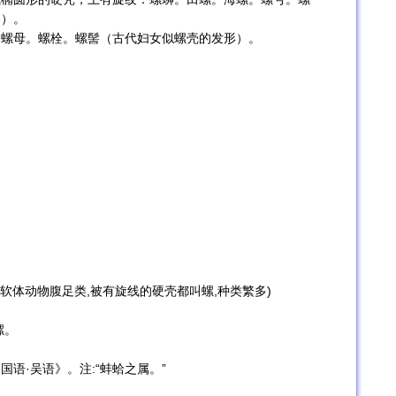
器）。
。螺母。螺栓。螺髻（古代妇女似螺壳的发形）。
凡软体动物腹足类,被有旋线的硬壳都叫螺,种类繁多)
螺。
语·吴语》。注:“蚌蛤之属。”
》