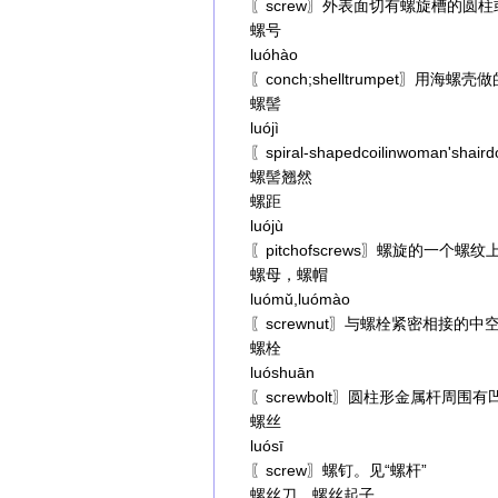
〖screw〗外表面切有螺旋槽的圆
螺号
luóhào
〖conch;shelltrumpet〗用海
螺髻
luójì
〖spiral-shapedcoilinwoman'
螺髻翘然
螺距
luójù
〖pitchofscrews〗螺旋的一
螺母，螺帽
luómǔ,luómào
〖screwnut〗与螺栓紧密相接的中
螺栓
luóshuān
〖screwbolt〗圆柱形金属杆周
螺丝
luósī
〖screw〗螺钉。见“螺杆”
螺丝刀，螺丝起子