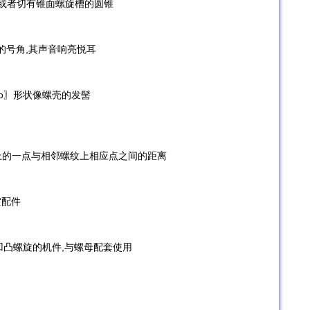
柱或者切有锥面螺旋槽的圆锥
螺壳做的号角,其声音响亮悦耳
shairdo〗形状像螺壳的发髻
个螺纹上的一点与相邻螺纹上相应点之间的距离
空配件
围有凹凸螺旋的机件,与螺母配套使用