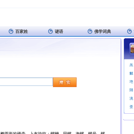
百家姓
谜语
佛学词典
羔
觥
垉
陗
洮
歪
或椭圆形的硬壳，上有旋纹：螺蛳。田螺。海螺。螺号。螺