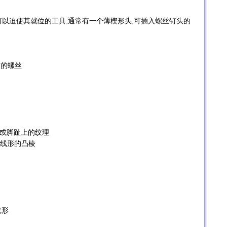
转螺丝钉以迫使其就位的工具,通常有一个薄楔形头,可插入螺丝钉头的
钉的螺丝
〗∶手指上或脚趾上的纹理
螺旋线形的凸棱
线形