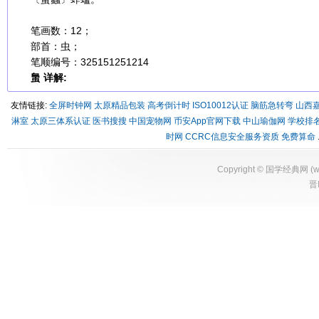
笔画数：12；
部首：虫；
笔顺编号：325151251214
蛗 详解:
友情链接:
全屏时钟网
太原精品包装
高考倒计时
ISO10012认证
脑筋急转弯
山西
淋室
太原三体系认证
医书搜搜
中国宠物网
币安App官网下载
中山瑜伽网
学校排
时网
CCRC信息安全服务资质
免费算命
Copyright ©
国学经典网
(
w
晋