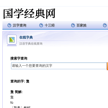
汉字查询
十三经
百家姓
在线字典
汉语字典在线查询
搜索字查询
查询的字: 蛗
蛗 简解:
蛗
fù
〔蛗螽〕蚱蜢。