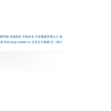
网导航
排烟风机
学校排名
日本藤素官網入口
风
手机号码
blog.evwkko.cn
文言文字典网
五一倒计
网