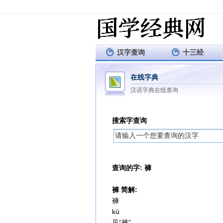
汉字查询
十三经
在线字典
汉语字典在线查询
搜索字查询
查询的字: 褲
褲 简解:
褲
kù
见“裤”。