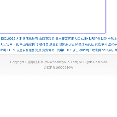
时
ISO10012认证
脑筋急转弯
山西嘉瑞盈
日本藤素官網入口
scitix
MR迷睿
id贷
全球上
App官网下载
中山瑜伽网
学校排名
测量管理体系认证
绿色体系认证
英语单词
虚拟
时网
CCRC信息安全服务资质
免费算命
.
闪电DDOS攻击
quickq下载官网
soul兼职
Copyright ©
国学经典网
(
www.shanxiyoudi.com
) All Rights Reserved
晋ICP备19000544号