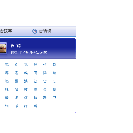
古汉字
古诗词
热门字
最热门字查询榜(top40)
忒
妫
氜
喤
楨
鸕
廌
霔
戗
蹣
愒
虆
埳
纛
潏
玆
仚
浊
镵
掲
璥
嵧
苐
鶹
鲻
跾
偡
賻
糈
申
锢
琙
婿
嚮