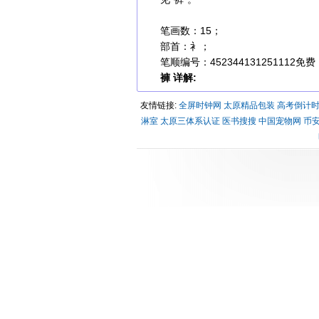
笔画数：15；
部首：衤；
笔顺编号：452344131251112
免费
褲 详解:
友情链接:
全屏时钟网
太原精品包装
高考倒计
淋室
太原三体系认证
医书搜搜
中国宠物网
币安