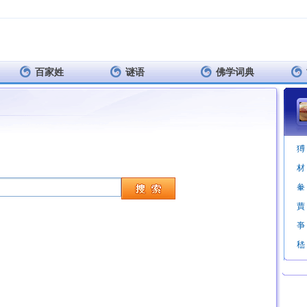
百家姓
谜语
佛学词典
猼
材
軬
蕒
亊
嵇