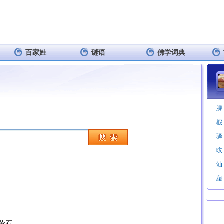
百家姓
谜语
佛学词典
腂
椵
驿
旼
汕
藧
萤石。