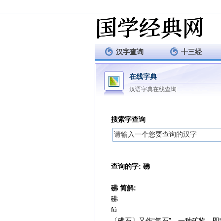
汉字查询
十三经
在线字典
汉语字典在线查询
搜索字查询
查询的字: 砩
砩 简解:
砩
fú
〔砩石〕又作“氟石”，一种矿物，即