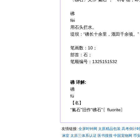
砩
fèi
用石头拦水。
堤坝：“砩长十余里，溉田千余顷。”
笔画数：10；
部首：石；
笔顺编号：1325151532
砩 详解:
砩
fú
【名】
“氟石”旧作“砩石”〖fluorite〗
友情链接:
全屏时钟网
太原精品包装
高考倒计
淋室
太原三体系认证
医书搜搜
中国宠物网
币安