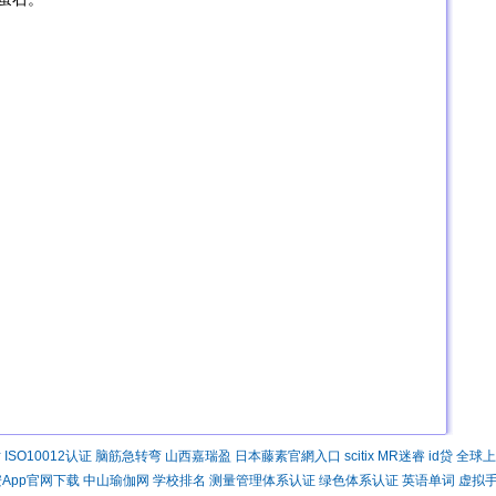
时
ISO10012认证
脑筋急转弯
山西嘉瑞盈
日本藤素官網入口
scitix
MR迷睿
id贷
全球上
App官网下载
中山瑜伽网
学校排名
测量管理体系认证
绿色体系认证
英语单词
虚拟