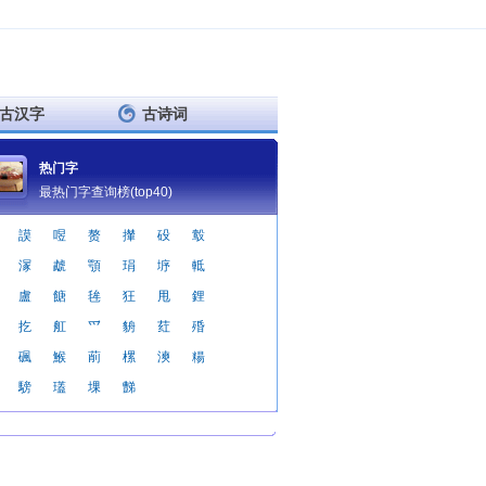
古汉字
古诗词
热门字
最热门字查询榜(top40)
謨
喅
赘
攆
砓
鷇
溕
虣
顎
琄
垿
軧
盧
餹
毪
狂
甩
鋰
扢
舡
爫
貈
荭
殙
碸
鯸
萷
樏
漺
糃
騯
瓂
堁
豑