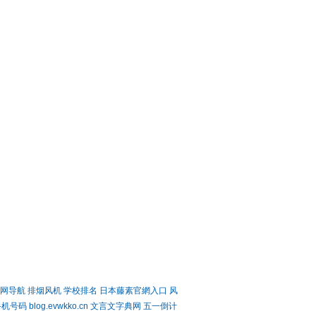
网导航
排烟风机
学校排名
日本藤素官網入口
风
手机号码
blog.evwkko.cn
文言文字典网
五一倒计