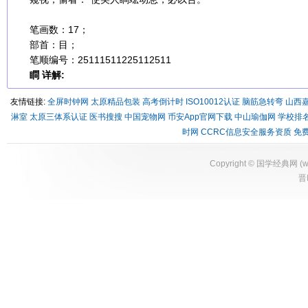
笔画数：17；
部首：目；
笔顺编号：25111511225112511
瞷 详解:
友情链接:
全屏时钟网
太原精品包装
高考倒计时
ISO10012认证
脑筋急转弯
山西
淋室
太原三体系认证
医书搜搜
中国宠物网
币安App官网下载
中山瑜伽网
学校排
时网
CCRC信息安全服务资质
免
Copyright ©
国学经典网
(
w
晋