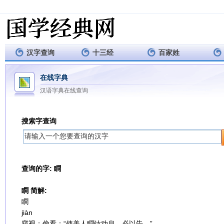
汉字查询
十三经
百家姓
在线字典
汉语字典在线查询
搜索字查询
查询的字: 瞷
瞷 简解:
瞷
jiàn
窥视；偷看：“使美人瞷竑动息，必以告。”