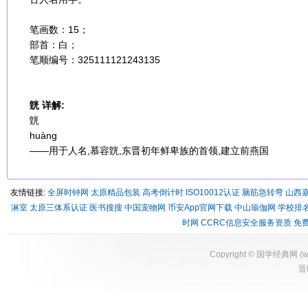
笔画数：15；
部首：白；
笔顺编号：325111121243135
皝 详解:
皝
huàng
——用于人名,慕容皝,东晋初年鲜卑族的首领,建立前燕国
友情链接:
全屏时钟网
太原精品包装
高考倒计时
ISO10012认证
脑筋急转弯
山西
淋室
太原三体系认证
医书搜搜
中国宠物网
币安App官网下载
中山瑜伽网
学校排
时网
CCRC信息安全服务资质
免
Copyright ©
国学经典网
(
w
晋