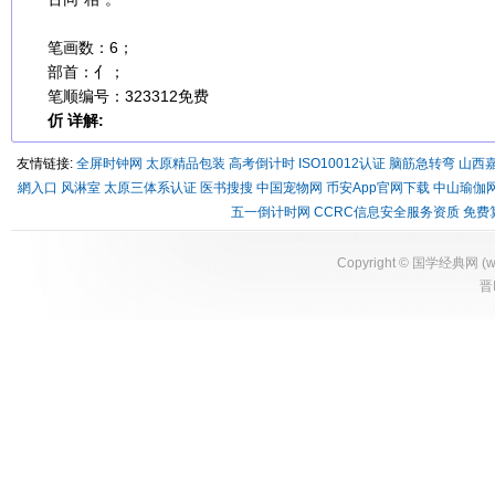
笔画数：6；
部首：亻；
笔顺编号：323312
免费
伒 详解:
友情链接:
全屏时钟网
太原精品包装
高考倒计时
ISO10012认证
脑筋急转弯
山西
網入口
风淋室
太原三体系认证
医书搜搜
中国宠物网
币安App官网下载
中山瑜伽
五一倒计时网
CCRC信息安全服务资质
免费
Copyright ©
国学经典网
(
w
晋