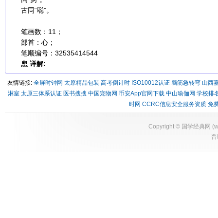
古同“聪”。
笔画数：11；
部首：心；
笔顺编号：32535414544
悤 详解:
友情链接:
全屏时钟网
太原精品包装
高考倒计时
ISO10012认证
脑筋急转弯
山西
淋室
太原三体系认证
医书搜搜
中国宠物网
币安App官网下载
中山瑜伽网
学校排
时网
CCRC信息安全服务资质
免
Copyright ©
国学经典网
(
w
晋