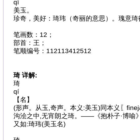
qí
美玉。
珍奇，美好：琦玮（奇丽的意思）。瑰意琦行
笔画数：12；
部首：王；
笔顺编号：112113412512
琦 详解:
琦
qí
【名】
(形声。从玉,奇声。本义:美玉)同本义〖finej
沟浍之中,无宵朗之琦。——《抱朴子·博喻
又如:琦玮(美玉名)