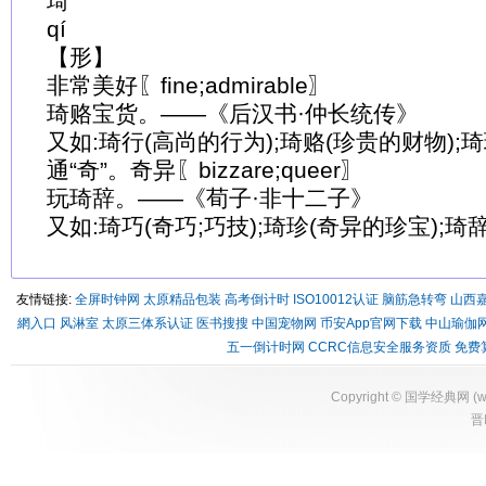
琦
qí
【形】
非常美好〖fine;admirable〗
琦赂宝货。——《后汉书·仲长统传》
又如:琦行(高尚的行为);琦赂(珍贵的财物);
通“奇”。奇异〖bizzare;queer〗
玩琦辞。——《荀子·非十二子》
又如:琦巧(奇巧;巧技);琦珍(奇异的珍宝);琦
友情链接:
全屏时钟网
太原精品包装
高考倒计时
ISO10012认证
脑筋急转弯
山西
網入口
风淋室
太原三体系认证
医书搜搜
中国宠物网
币安App官网下载
中山瑜伽
五一倒计时网
CCRC信息安全服务资质
免费
Copyright ©
国学经典网
(
w
晋