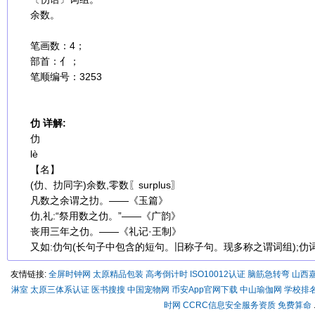
余数。
笔画数：4；
部首：亻；
笔顺编号：3253
仂 详解:
仂
lè
【名】
(仂、扐同字)余数,零数〖surplus〗
凡数之余谓之扐。——《玉篇》
仂,礼:“祭用数之仂。”——《广韵》
丧用三年之仂。——《礼记·王制》
又如:仂句(长句子中包含的短句。旧称子句。现多称之谓词组);仂词
友情链接:
全屏时钟网
太原精品包装
高考倒计时
ISO10012认证
脑筋急转弯
山西
淋室
太原三体系认证
医书搜搜
中国宠物网
币安App官网下载
中山瑜伽网
学校排
时网
CCRC信息安全服务资质
免费算命