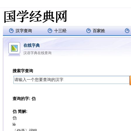
汉字查询
十三经
百家姓
在线字典
汉语字典在线查询
搜索字查询
查询的字: 仂
仂 简解:
仂
lè
〔仂语〕词组。