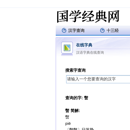
汉字查询
十三经
在线字典
汉语字典在线查询
搜索字查询
查询的字: 暼
暼 简解:
暼
piē
〔暼暼〕日落势。