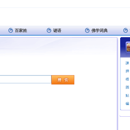
百家姓
谜语
佛学词典
諫
膟
楿
囨
鮎
碥