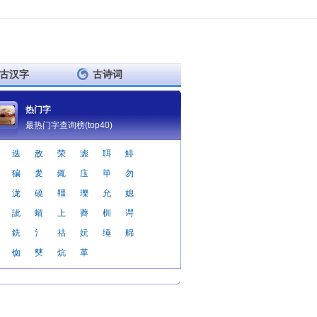
古汉字
古诗词
热门字
最热门字查询榜(top40)
迭
敌
荣
滮
聑
鯡
猵
夎
銸
庒
笚
勿
泷
磽
韁
瓅
允
媳
訿
蠀
上
薺
杊
谔
銑
氵
祜
妧
缍
艊
铷
僰
炕
革