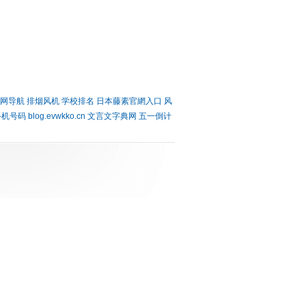
网导航
排烟风机
学校排名
日本藤素官網入口
风
手机号码
blog.evwkko.cn
文言文字典网
五一倒计