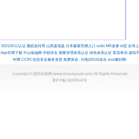
时
ISO10012认证
脑筋急转弯
山西嘉瑞盈
日本藤素官網入口
scitix
MR迷睿
id贷
全球上
App官网下载
中山瑜伽网
学校排名
测量管理体系认证
绿色体系认证
英语单词
虚拟
时网
CCRC信息安全服务资质
免费算命
.
闪电DDOS攻击
soul兼职网
Copyright ©
国学经典网
(
www.shanxiyoudi.com
) All Rights Reserved
晋ICP备19000544号