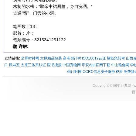
木制的水槽：“取亲中裙厕牏，身自浣洒。”
古通“窬”，门旁的小洞。
笔画数：13；
部首：片；
笔顺编号：3215341251122
牏 详解:
友情链接:
全屏时钟网
太原精品包装
高考倒计时
ISO10012认证
脑筋急转弯
山西
口
风淋室
太原三体系认证
医书搜搜
中国宠物网
币安App官网下载
中山瑜伽网
学
倒计时网
CCRC信息安全服务资质
免费算
Copyright ©
国学经典网
(
w
晋