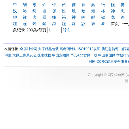
中
刣
冢
众
仲
伀
偅
茽
蔠
彸
徸
幒
汷
泈
终
堹
塚
忪
尰
炂
煄
柊
祌
忠
钟
锺
盅
眾
瘇
衳
衶
蚛
蜙
螤
螽
終
踵
蹱
鈡
銿
鍾
鐘
鴤
鼨
衷
衆
首页 上一页
条记录 200条/每页
转向
友情链接:
全屏时钟网
太原精品包装
高考倒计时
ISO10012认证
脑筋急转弯
山西
淋室
太原三体系认证
医书搜搜
中国宠物网
币安App官网下载
中山瑜伽网
学校排
时网
CCRC信息安全服务
Copyright ©
国学经典网
(
w
晋