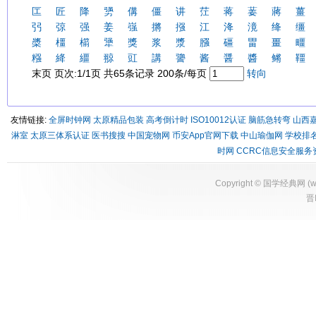
匞
匠
降
勥
傋
僵
讲
茳
蒋
葁
蔣
薑
弜
弶
强
姜
嵹
摪
摾
江
洚
滰
绛
缰
槳
橿
櫤
犟
獎
浆
漿
膙
礓
畕
畺
疅
糨
絳
繮
翞
豇
講
謽
酱
醤
醬
鳉
韁
末页 页次:1/1页 共65条记录 200条/每页
转向
友情链接:
全屏时钟网
太原精品包装
高考倒计时
ISO10012认证
脑筋急转弯
山西
淋室
太原三体系认证
医书搜搜
中国宠物网
币安App官网下载
中山瑜伽网
学校排
时网
CCRC信息安全服务
Copyright ©
国学经典网
(
w
晋