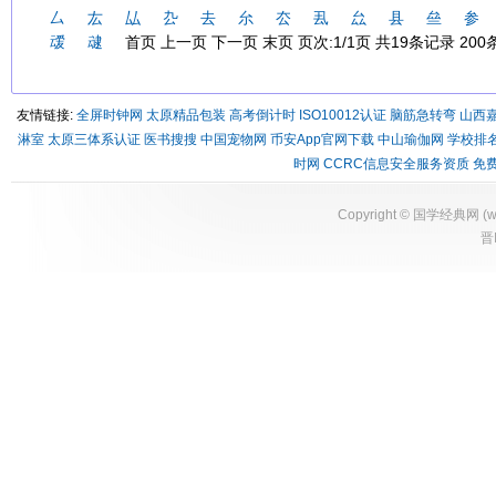
厶
厷
厸
厹
去
厼
厺
厾
厽
县
亝
参
叆
叇
首页 上一页 下一页 末页 页次:1/1页 共19条记录 200
友情链接:
全屏时钟网
太原精品包装
高考倒计时
ISO10012认证
脑筋急转弯
山西
淋室
太原三体系认证
医书搜搜
中国宠物网
币安App官网下载
中山瑜伽网
学校排
时网
CCRC信息安全服务资质
免
Copyright ©
国学经典网
(
w
晋