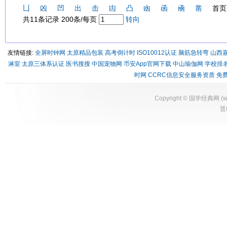
凵
凶
凹
出
击
凷
凸
凼
函
凾
凿
首页 
共11条记录 200条/每页
转向
友情链接:
全屏时钟网
太原精品包装
高考倒计时
ISO10012认证
脑筋急转弯
山西
淋室
太原三体系认证
医书搜搜
中国宠物网
币安App官网下载
中山瑜伽网
学校排
时网
CCRC信息安全服务资质
免
Copyright ©
国学经典网
(
w
晋