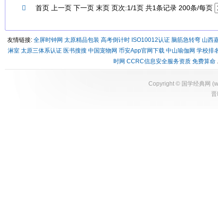

首页 上一页 下一页 末页 页次:1/1页 共1条记录 200条/每页
友情链接:
全屏时钟网
太原精品包装
高考倒计时
ISO10012认证
脑筋急转弯
山西
淋室
太原三体系认证
医书搜搜
中国宠物网
币安App官网下载
中山瑜伽网
学校排
时网
CCRC信息安全服务资质
免费算命
Copyright ©
国学经典网
(
w
晋