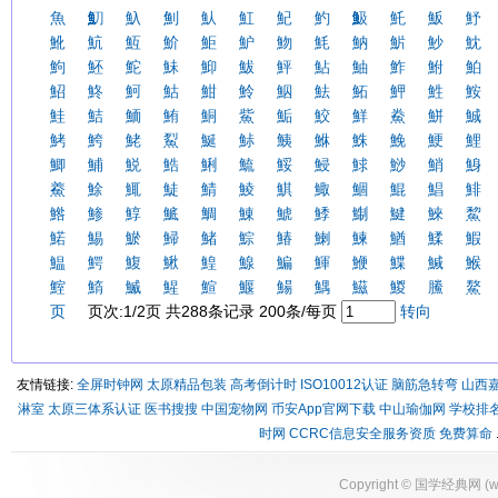
魚
魛
魞
魝
魜
魟
魢
魡
魥
魠
魬
魣
魤
魧
魱
魪
鮔
魲
魩
魹
魶
魸
魦
魫
鮈
魾
鮀
鮇
鮣
鮁
鮃
鮎
鮋
鮓
鮒
鮊
鮉
鮗
魺
鮕
魽
魿
鮂
魼
鮖
魻
鮏
鮟
鮭
鮚
鮞
鮪
鮦
鮆
鮜
鮫
鮮
鮝
鮩
鯎
鮳
鮬
鮱
鮤
鯅
鮛
鮧
鮴
鮢
鮸
鯁
鯉
鯽
鯆
鮵
鯌
鯏
鯍
鮾
鮼
鯄
鯋
鮹
鯓
鯗
鮽
鮿
鯐
鯖
鯪
鯕
鯫
鯝
鯤
鯧
鯡
鯦
鯵
鯙
鯳
鯛
鯟
鯱
鯚
鯯
鰎
鯠
鯬
鰙
鯣
鯲
鯞
鯺
鯮
鰆
鯻
鰊
鰌
鰇
鰕
鰛
鰐
鰒
鰍
鰉
鰁
鯿
鯶
鯾
鰈
鰔
鯸
鰘
鰖
鰄
鯹
鰚
鰋
鰑
鰅
鰦
鯼
鰧
鰲
页
页次:1/2页 共288条记录 200条/每页
转向
友情链接:
全屏时钟网
太原精品包装
高考倒计时
ISO10012认证
脑筋急转弯
山西
淋室
太原三体系认证
医书搜搜
中国宠物网
币安App官网下载
中山瑜伽网
学校排
时网
CCRC信息安全服务资质
免费算命
Copyright ©
国学经典网
(
w